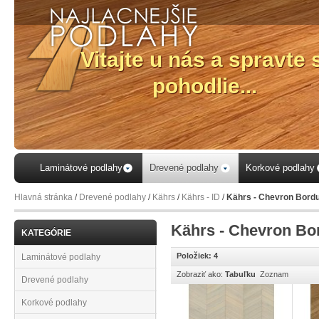
Laminátové podlahy
Drevené podlahy
Korkové podlahy
Hlavná stránka
/
Drevené podlahy
/
Kährs
/
Kährs - ID
/
Kährs - Chevron Bord
Kährs - Chevron Bo
KATEGÓRIE
Položiek: 4
Laminátové podlahy
Zobraziť ako:
Tabuľku
Zoznam
Drevené podlahy
Korkové podlahy