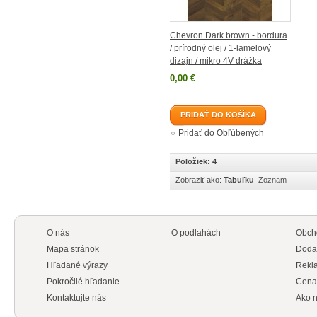
Chevron Dark brown - bordura
/ prírodný olej / 1-lamelový
dizajn / mikro 4V drážka
0,00 €
PRIDAŤ DO KOŠÍKA
Pridať do Obľúbených
Položiek: 4
Zobraziť ako:
Tabuľku
Zoznam
O nás
O podlahách
Obch
Mapa stránok
Doda
Hľadané výrazy
Rekl
Pokročilé hľadanie
Cena
Kontaktujte nás
Ako n