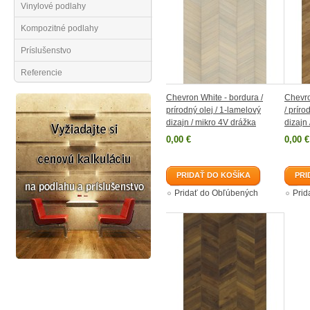
Vinylové podlahy
Kompozitné podlahy
Príslušenstvo
Referencie
Chevron White - bordura /
Chevro
prírodný olej / 1-lamelový
/ príro
dizajn / mikro 4V drážka
dizajn
0,00 €
0,00 €
PRIDAŤ DO KOŠÍKA
PRI
Pridať do Obľúbených
Prid