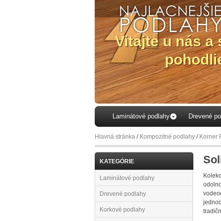
Laminátové podlahy
Drevené po
Hlavná stránka
/
Kompozitné podlahy
/
Korner 
Sol
KATEGÓRIE
Kolekc
Laminátové podlahy
odolno
vodeo
Drevené podlahy
jednod
Korkové podlahy
tradič