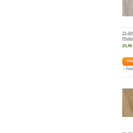
25-SP
Phobo
25,49
PRI
Pri