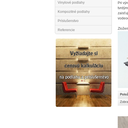
Vinylové podlahy
Pri vý
tvrdým
Kompozitné podlahy
zaisťu
vodeo
Príslušenstvo
Zložen
Referencie
Polož
Zobra