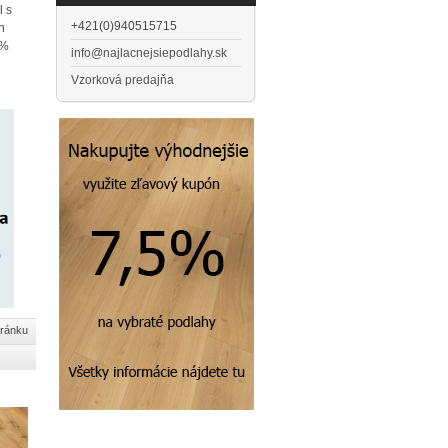
l s
+421(0)940515715
h
0%
info@najlacnejsiepodlahy.sk
Vzorková predajňa
tránku