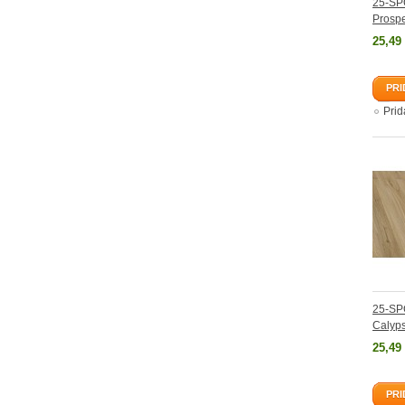
25-SP
Prosp
25,49
PRI
Pri
25-SP
Calyp
25,49
PRI