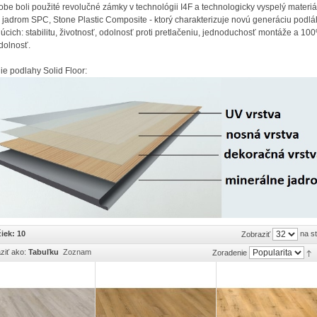
robe boli použité revolučné zámky v technológii I4F a technologicky vyspelý materiá
 jadrom SPC, Stone Plastic Composite - ktorý charakterizuje novú generáciu podlá
júcich: stabilitu, životnosť, odolnosť proti pretlačeniu, jednoduchosť montáže a 10
dolnosť.
ie podlahy Solid Floor:
iek: 10
na s
Zobraziť
ziť ako:
Tabuľku
Zoznam
Zoradenie