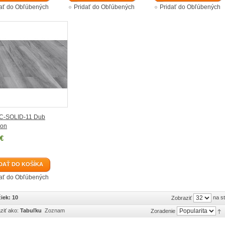
dať do Obľúbených
Pridať do Obľúbených
Pridať do Obľúbených
C-SOLID-11 Dub
ion
 €
DAŤ DO KOŠÍKA
dať do Obľúbených
iek: 10
na s
Zobraziť
ziť ako:
Tabuľku
Zoznam
Zoradenie