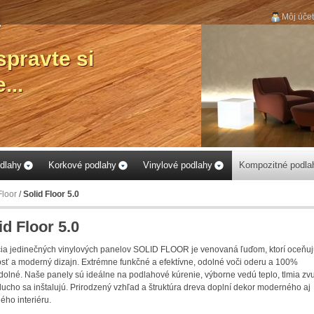
Môj účet
...vyberte si podlahu k
Vášmu obytnému
priestoru...
dlahy
Korkové podlahy
Vinylové podlahy
Kompozitné podla
Floor
/
Solid Floor 5.0
id Floor 5.0
ia jedinečných vinylových panelov SOLID FLOOR je venovaná ľuďom, ktorí oceňu
sť a moderný dizajn.
Extrémne funkčné a efektívne, odolné voči oderu a 100%
dolné.
Naše panely sú ideálne na podlahové kúrenie, výborne vedú teplo, tlmia zv
ucho sa inštalujú.
Prirodzený vzhľad a štruktúra dreva doplní dekor moderného aj
ného interiéru.