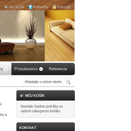
Môj Košík
Pokladňa
Prihlásiť
aby 
hy
Príslušenstvo
Referencie
MÔJ KOŠÍK
jú
Nemáte žiadne položky vo
vašom nákupnom košíku.
uky a
KONTAKT