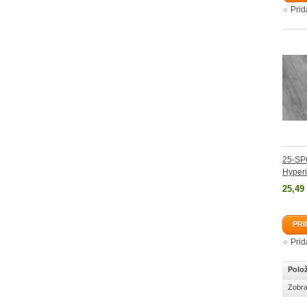
Pri
25-SP
Hyper
25,49
PRI
Pri
Polož
Zobra