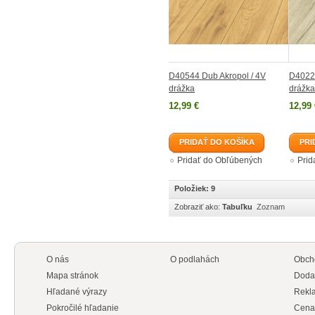
D40544 Dub Akropol / 4V
D4022
drážka
drážka
12,99 €
12,99 
PRIDAŤ DO KOŠÍKA
PRI
Pridať do Obľúbených
Prid
Položiek: 9
Zobraziť ako:
Tabuľku
Zoznam
O nás
O podlahách
Obch
Mapa stránok
Doda
Hľadané výrazy
Rekl
Pokročilé hľadanie
Cena