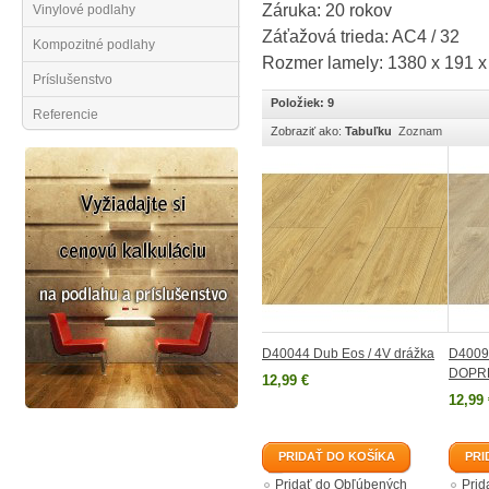
Záruka: 20 rokov
Vinylové podlahy
Záťažová trieda: AC4 / 32
Kompozitné podlahy
Rozmer lamely: 1380 x 191 
Príslušenstvo
Položiek: 9
Referencie
Zobraziť ako:
Tabuľku
Zoznam
D40044 Dub Eos / 4V drážka
D40094
DOPR
12,99 €
12,99 
PRIDAŤ DO KOŠÍKA
PRI
Pridať do Obľúbených
Prid