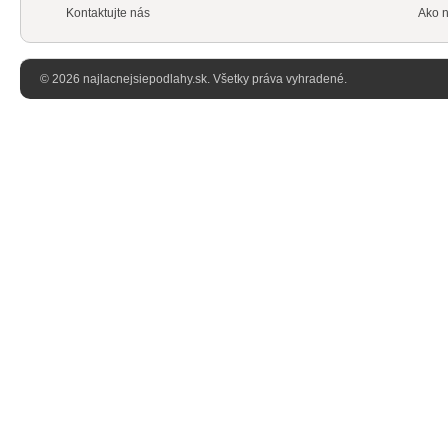
Kontaktujte nás
Ako n
© 2026 najlacnejsiepodlahy.sk. Všetky práva vyhradené.