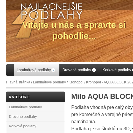
Laminátové podlahy
Drevené podlahy
Korkové podlahy
Hlavná stránka
/
Laminátové podlahy
/
Kronopol
/
Kronopol - AQUA BLOCK 20
Milo AQUA BLOCK
KATEGÓRIE
Podlaha vhodná pre celý oby
Laminátové podlahy
pre komerčné a verejné pries
Drevené podlahy
namáhania.
Korkové podlahy
Podlaha je so štruktúrou 3