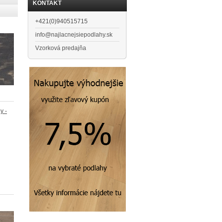
KONTAKT
+421(0)940515715
info@najlacnejsiepodlahy.sk
Vzorková predajňa
y -