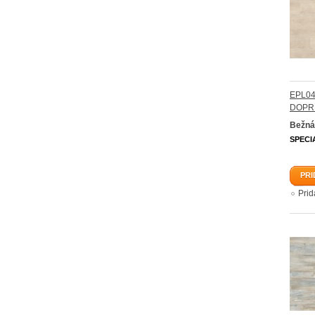
EPL04
DOPR
Bežná
SPECI
PRI
Pri