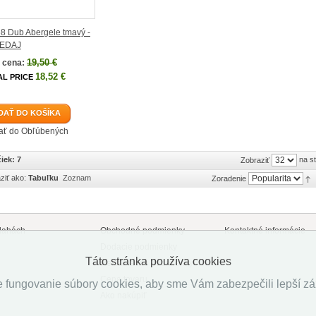
8 Dub Abergele tmavý -
EDAJ
19,50 €
 cena:
18,52 €
AL PRICE
DAŤ DO KOŠÍKA
dať do Obľúbených
iek: 7
na s
Zobraziť
ziť ako:
Tabuľku
Zoznam
Zoradenie
lahách
Obchodné podmienky
Kontaktné informácie
Dodacie podmienky
Táto stránka používa cookies
Reklamačné podmienky
Cena tovaru
 fungovanie súbory cookies, aby sme Vám zabezpečili lepší záži
Ako nakúpiť