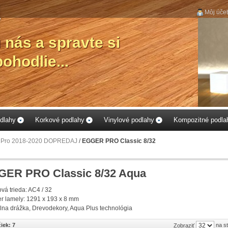
Môj účet
...vybe
Vášm
p
dlahy
Korkové podlahy
Vinylové podlahy
Kompozitné podla
Pro 2018-2020 DOPREDAJ
/
EGGER PRO Classic 8/32
ER PRO Classic 8/32 Aqua
vá trieda: AC4 / 32
r lamely:
1291 x 193 x 8 mm
lna drážka, Drevodekory, Aqua Plus technológia
iek: 7
na s
Zobraziť