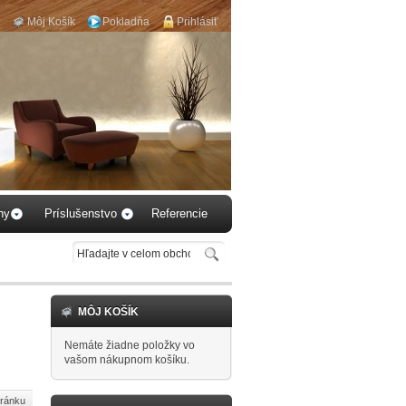
Môj Košík
Pokladňa
Prihlásiť
rte si podlahu k
u obytnému
riestoru...
hy
Príslušenstvo
Referencie
MÔJ KOŠÍK
Nemáte žiadne položky vo
vašom nákupnom košíku.
tránku