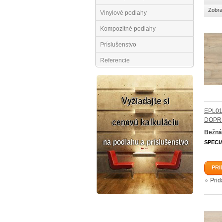
Zobra
Vinylové podlahy
Kompozitné podlahy
Príslušenstvo
Referencie
EPL01
DOPR
Bežná
SPECI
PRI
Pri