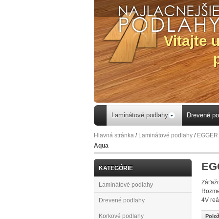
Laminátové podlahy
Drevené po
Hlavná stránka
/
Laminátové podlahy
/
EGGER 
Aqua
EGG
KATEGÓRIE
Záťažo
Laminátové podlahy
Rozme
4V reá
Drevené podlahy
Korkové podlahy
Polož