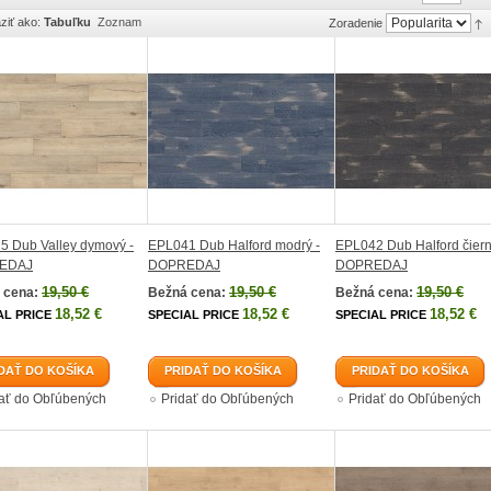
ziť ako:
Tabuľku
Zoznam
Zoradenie
5 Dub Valley dymový -
EPL041 Dub Halford modrý -
EPL042 Dub Halford čiern
EDAJ
DOPREDAJ
DOPREDAJ
19,50 €
19,50 €
19,50 €
 cena:
Bežná cena:
Bežná cena:
18,52 €
18,52 €
18,52 €
AL PRICE
SPECIAL PRICE
SPECIAL PRICE
DAŤ DO KOŠÍKA
PRIDAŤ DO KOŠÍKA
PRIDAŤ DO KOŠÍKA
dať do Obľúbených
Pridať do Obľúbených
Pridať do Obľúbených