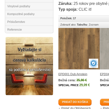
Záruka:
25 rokov pre obytné 
Vinylové podlahy
Typ spoja:
CLIC it!
Kompozitné podlahy
Položiek: 17
Príslušenstvo
Zobraziť ako:
Tabuľku
Zoznam
Referencie
EPD001 Dub Arnstein
EPD046
35,90 €
Bežná cena:
Bežná
29,09 €
SPECIAL PRICE
SPECI
PRIDAŤ DO KOŠÍKA
PRI
Pridať do Obľúbených
Prid