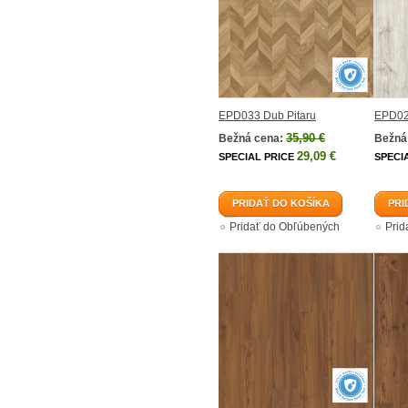
EPD033 Dub Pitaru
EPD02
35,90 €
Bežná cena:
Bežná
29,09 €
SPECIAL PRICE
SPECI
PRIDAŤ DO KOŠÍKA
PRI
Pridať do Obľúbených
Prid