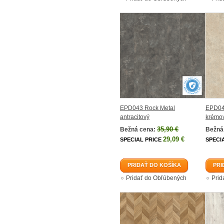
EPD043 Rock Metal
EPD04
antracitový
krémo
35,90 €
Bežná cena:
Bežná
29,09 €
SPECIAL PRICE
SPECI
PRIDAŤ DO KOŠÍKA
PRI
Pridať do Obľúbených
Prid