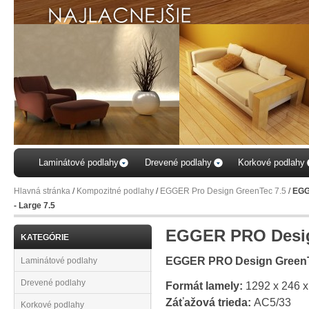
...vyb
Váš
Laminátové podlahy
Drevené podlahy
Korkové podlahy
Hlavná stránka
/
Kompozitné podlahy
/
EGGER Pro Design GreenTec 7.5
/
EGG
- Large 7.5
EGGER PRO Design
KATEGÓRIE
EGGER PRO Design Green
Laminátové podlahy
Drevené podlahy
Formát lamely:
1292 x 246 
Záťažová trieda:
AC5/33
Korkové podlahy