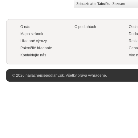
Zobraziť ako:
Tabuľku
Zoznam
O nás
O podlahách
Obch
Mapa stránok
Doda
Hľadané výrazy
Rekl
Pokročilé hľadanie
Cena
Kontaktujte nás
Ako n
© 2026 najlacnejsiepodlahy.sk. Všetky práva vyhradené.