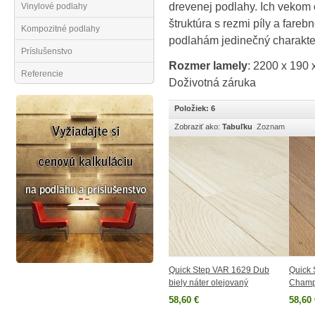
drevenej podlahy. Ich vekom 
Vinylové podlahy
štruktúra s rezmi píly a fareb
Kompozitné podlahy
podlahám jedinečný charakte
Príslušenstvo
Rozmer lamely
: 2200 x 190
Referencie
Doživotná záruka
Položiek: 6
Zobraziť ako:
Tabuľku
Zoznam
Quick Step VAR 1629 Dub
Quick
biely náter olejovaný
Champ
58,60 €
58,60 