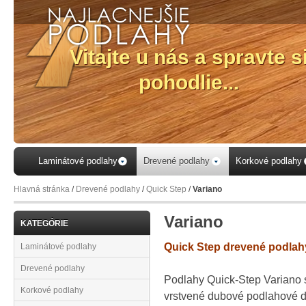
Laminátové podlahy
Drevené podlahy
Korkové podlahy
Hlavná stránka
/
Drevené podlahy
/
Quick Step
/
Variano
Variano
KATEGÓRIE
Quick Step drevené podlahy
Laminátové podlahy
Drevené podlahy
Podlahy Quick-Step Variano 
Korkové podlahy
vrstvené dubové podlahové 