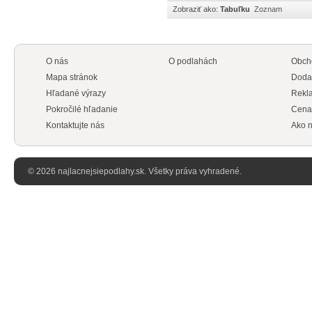
Zobraziť ako:
Tabuľku
Zoznam
O nás
O podlahách
Obch
Mapa stránok
Doda
Hľadané výrazy
Rekl
Pokročilé hľadanie
Cena
Kontaktujte nás
Ako n
© 2026 najlacnejsiepodlahy.sk. Všetky práva vyhradené.