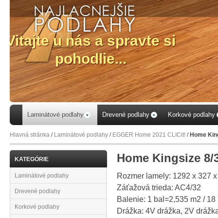
Laminátové podlahy
Drevené podlahy
Korkové podlahy
Hlavná stránka
/
Laminátové podlahy
/
EGGER Home 2021 CLICit!
/
Home King
Home Kingsize 8/3
KATEGÓRIE
Rozmer lamely: 1292 x 327 
Laminátové podlahy
Záťažová trieda: AC4/32
Drevené podlahy
Balenie: 1 bal=2,535 m2 / 18 
Korkové podlahy
Drážka: 4V drážka, 2V drážka