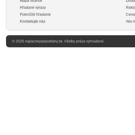
Mapa stránok
Doda
Hľadané výrazy
Rekl
Pokročilé hľadanie
Cena
Kontaktujte nás
Ako n
© 2026 najlacnejsiepodlahy.sk. Všetky práva vyhradené.