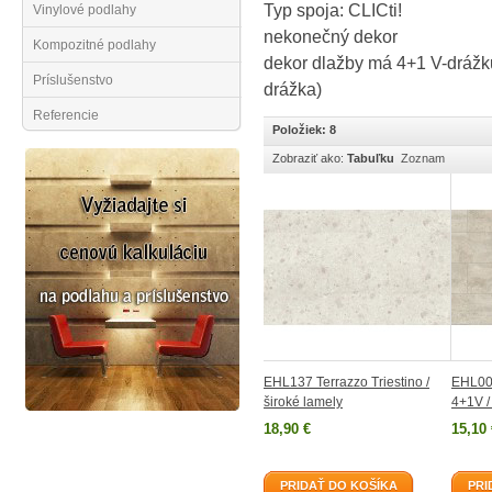
Typ spoja: CLICti!
Vinylové podlahy
nekonečný dekor
Kompozitné podlahy
dekor dlažby má 4+1 V-drážku
Príslušenstvo
drážka)
Referencie
Položiek: 8
Zobraziť ako:
Tabuľku
Zoznam
EHL137 Terrazzo Triestino /
EHL002
široké lamely
4+1V /
18,90 €
15,10 
PRIDAŤ DO KOŠÍKA
PRI