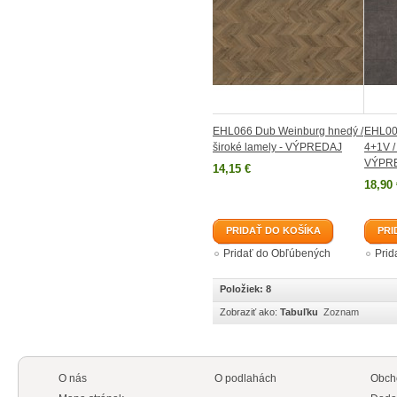
EHL066 Dub Weinburg hnedý /
EHL006
široké lamely - VÝPREDAJ
4+1V /
VÝPR
14,15 €
18,90 
PRIDAŤ DO KOŠÍKA
PRI
Pridať do Obľúbených
Prid
Položiek: 8
Zobraziť ako:
Tabuľku
Zoznam
O nás
O podlahách
Obch