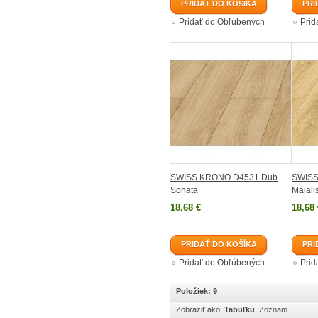
PRIDAŤ DO KOŠÍKA
PRI
Pridať do Obľúbených
Prid
SWISS KRONO D4531 Dub
SWISS
Sonata
Maiali
18,68 €
18,68 
PRIDAŤ DO KOŠÍKA
PRI
Pridať do Obľúbených
Prid
Položiek: 9
Zobraziť ako:
Tabuľku
Zoznam