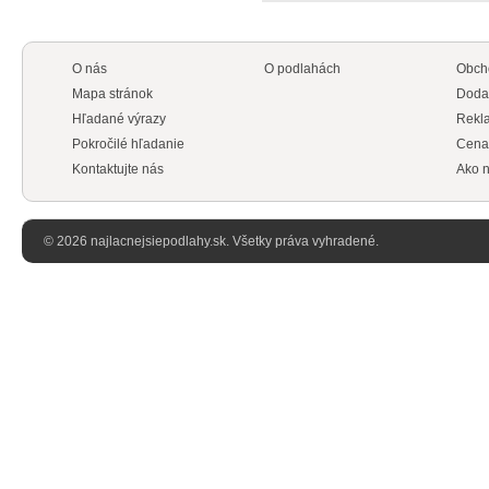
O nás
O podlahách
Obch
Mapa stránok
Doda
Hľadané výrazy
Rekl
Pokročilé hľadanie
Cena
Kontaktujte nás
Ako n
© 2026 najlacnejsiepodlahy.sk. Všetky práva vyhradené.