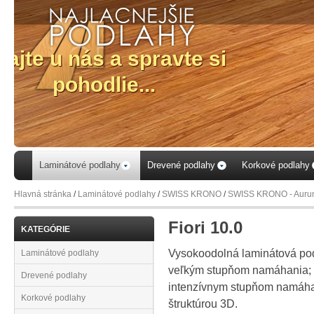
Laminátové podlahy
Drevené podlahy
Korkové podlahy
Hlavná stránka
/
Laminátové podlahy
/
SWISS KRONO
/
SWISS KRONO - Aur
Fiori 10.0
KATEGÓRIE
Vysokoodolná laminátová podl
Laminátové podlahy
veľkým stupňom namáhania; p
Drevené podlahy
intenzívnym stupňom namáhan
Korkové podlahy
štruktúrou 3D.