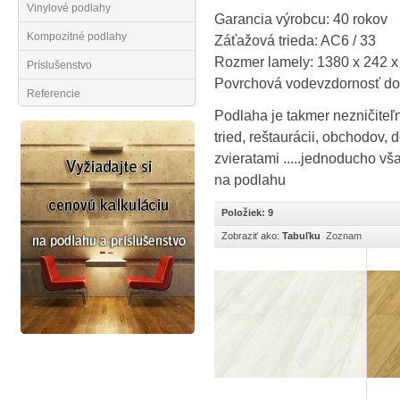
Vinylové podlahy
Garancia výrobcu: 40 rokov
Kompozitné podlahy
Záťažová trieda: AC6 / 33
Rozmer lamely: 1380 x 242 
Príslušenstvo
Povrchová vodevzdornosť do
Referencie
Podlaha je takmer nezničiteľn
tried, reštaurácii, obchodov
zvieratami .....jednoducho v
na podlahu
Položiek: 9
Zobraziť ako:
Tabuľku
Zoznam