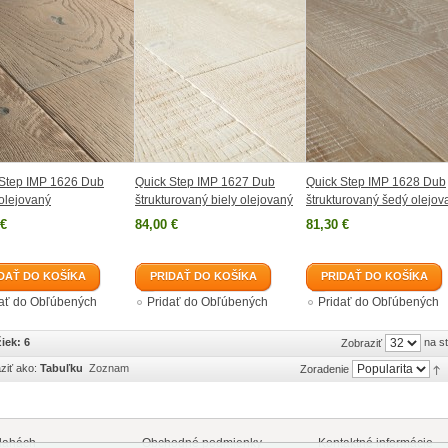
 Step IMP 1626 Dub
Quick Step IMP 1627 Dub
Quick Step IMP 1628 Dub
olejovaný
štrukturovaný biely olejovaný
štrukturovaný šedý olejov
 €
84,00 €
81,30 €
DAŤ DO KOŠÍKA
PRIDAŤ DO KOŠÍKA
PRIDAŤ DO KOŠÍKA
dať do Obľúbených
Pridať do Obľúbených
Pridať do Obľúbených
iek: 6
na s
Zobraziť
ziť ako:
Tabuľku
Zoznam
Zoradenie
lahách
Obchodné podmienky
Kontaktné informácie