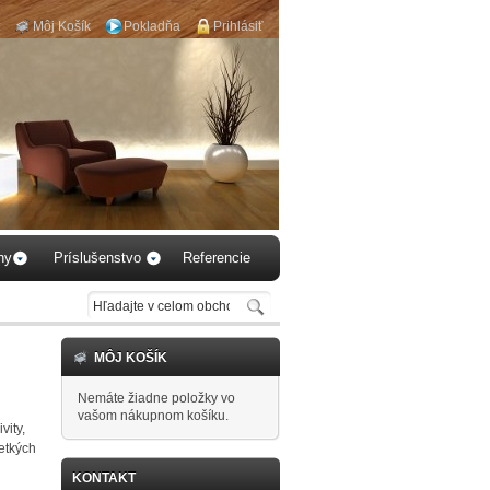
Môj Košík
Pokladňa
Prihlásiť
...vyberte si podlahu k
Vášmu obytnému
priestoru...
hy
Príslušenstvo
Referencie
MÔJ KOŠÍK
Nemáte žiadne položky vo
vašom nákupnom košíku.
vity,
etkých
KONTAKT