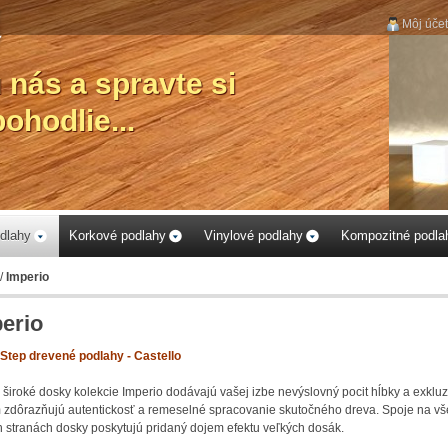
Môj účet
dlahy
Korkové podlahy
Vinylové podlahy
Kompozitné podla
/
Imperio
erio
Step drevené podlahy - Castello
 široké dosky kolekcie Imperio dodávajú vašej izbe nevýslovný pocit hĺbky a exkluzi
 zdôrazňujú autentickosť a remeselné spracovanie skutočného dreva. Spoje na vš
h stranách dosky poskytujú pridaný dojem efektu veľkých dosák.