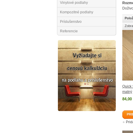
Vinylové podlahy
Rozme
Doživo
Kompozitné podlahy
Polož
Príslušenstvo
Zobra
Referencie
Quick 
matný
84,00
PRI
Pri