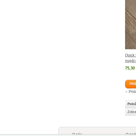
Quick
nugát 
75,30
PRI
Pri
Polož
Zobra
O nás
O pod