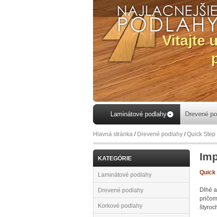
ás a spravte si
odlie...
Laminátové podlahy
Drevené po
Hlavná stránka
/
Drevené podlahy
/
Quick Step
Imp
KATEGÓRIE
Quick 
Laminátové podlahy
Dlhé a
Drevené podlahy
pričom
Korkové podlahy
štyroc