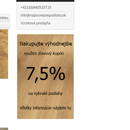
+421(0)940515715
info@najlacnejsiepodlahy.sk
tránku
Vzorková predajňa