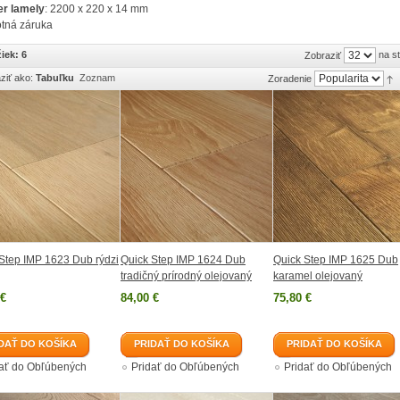
r lamely
: 2200 x 220 x 14 mm
tná záruka
iek: 6
na s
Zobraziť
ziť ako:
Tabuľku
Zoznam
Zoradenie
Step IMP 1623 Dub rýdzi
Quick Step IMP 1624 Dub
Quick Step IMP 1625 Dub
tradičný prírodný olejovaný
karamel olejovaný
 €
84,00 €
75,80 €
DAŤ DO KOŠÍKA
PRIDAŤ DO KOŠÍKA
PRIDAŤ DO KOŠÍKA
dať do Obľúbených
Pridať do Obľúbených
Pridať do Obľúbených