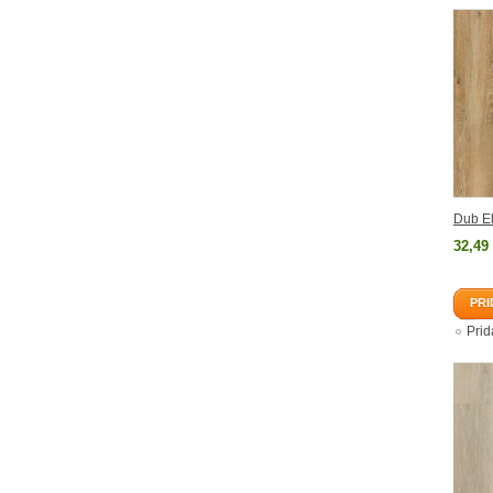
Dub E
32,49
PRI
Pri