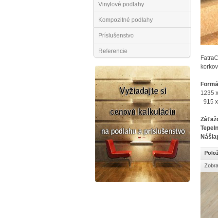
Vinylové podlahy
Kompozitné podlahy
Príslušenstvo
Referencie
FatraC
korkov
Formát
1235 x
915 x 
Záťažo
Tepel
Nášla
Polož
Zobra