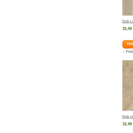
Dub L
32,49
PRI
Pri
Dub c
32,49