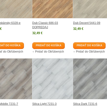
oskánsky 6328-e
Dub Classic 686-03
Dub Decent 5441-09
DOPREDAJ
 €
32,49 €
32,49 €
DAŤ DO KOŠÍKA
PRIDAŤ DO KOŠÍKA
PRIDAŤ DO KOŠÍKA
dať do Obľúbených
Pridať do Obľúbených
Pridať do Obľúbených
 Middle 7231-7
Silica Light 7231-3
Silica Dark 7231-6