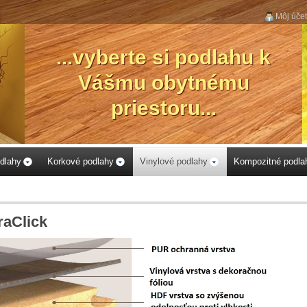
Môj účet
...vyberte si podlahu k
Vášmu obytnému
priestoru...
dlahy
Korkové podlahy
Vinylové podlahy
Kompozitné podla
raClick