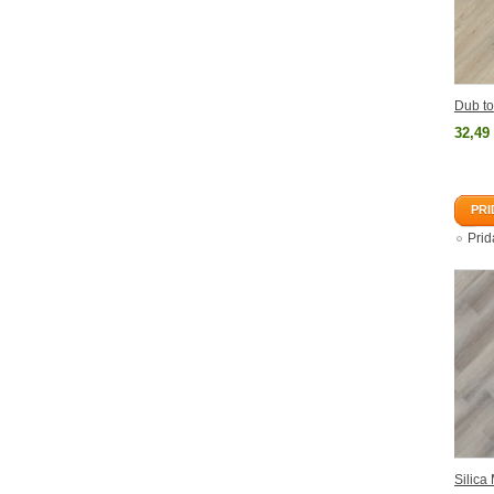
Dub t
32,49
PRI
Pri
Silica