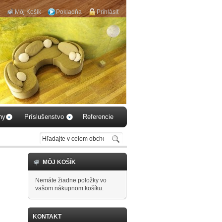
Môj Košík
Pokladňa
Prihlásiť
aby 
hy
Príslušenstvo
Referencie
MÔJ KOŠÍK
Nemáte žiadne položky vo
vašom nákupnom košíku.
KONTAKT