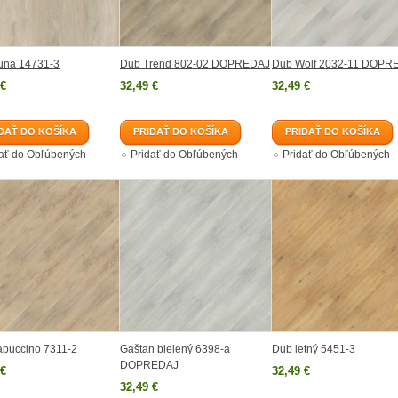
una 14731-3
Dub Trend 802-02 DOPREDAJ
Dub Wolf 2032-11 DOPR
 €
32,49 €
32,49 €
DAŤ DO KOŠÍKA
PRIDAŤ DO KOŠÍKA
PRIDAŤ DO KOŠÍKA
dať do Obľúbených
Pridať do Obľúbených
Pridať do Obľúbených
apuccino 7311-2
Gaštan bielený 6398-a
Dub letný 5451-3
DOPREDAJ
 €
32,49 €
32,49 €