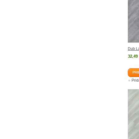
Dub L
32,49
PRI
Pri