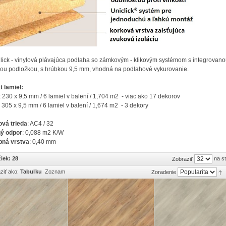
lick - vinylová plávajúca podlaha so zámkovým - klikovým systémom s integrovan
ou podložkou, s hrúbkou 9,5 mm, vhodná na podlahové vykurovanie.
 lamiel:
 230 x 9,5 mm / 6 lamiel v balení / 1,704 m2 - viac ako 17 dekorov
305 x 9,5 mm / 6 lamiel v balení / 1,674 m2 - 3 dekory
vá trieda
: AC4 / 32
ný odpor
: 0,088 m2 K/W
pná vrstva
: 0,40 mm
iek: 28
na s
Zobraziť
ziť ako:
Tabuľku
Zoznam
Zoradenie