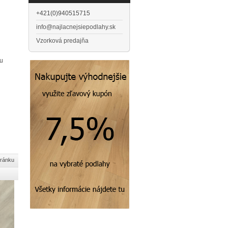
+421(0)940515715
info@najlacnejsiepodlahy.sk
Vzorková predajňa
ou
tránku