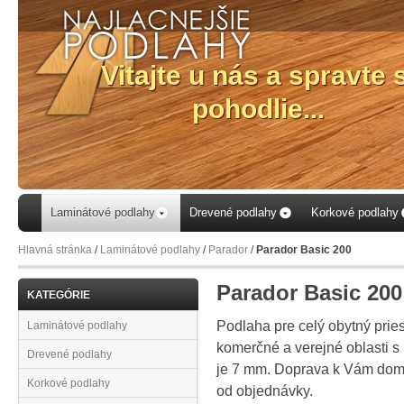
Laminátové podlahy
Drevené podlahy
Korkové podlahy
Hlavná stránka
/
Laminátové podlahy
/
Parador
/
Parador Basic 200
Parador Basic 200
KATEGÓRIE
Podlaha pre celý obytný prie
Laminátové podlahy
komerčné a verejné oblasti 
Drevené podlahy
je 7 mm. Doprava k Vám domov
Korkové podlahy
od objednávky.