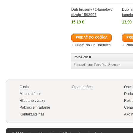
Dub brúsený / 1-lamelový
Dub hr
dizajn 1593997
lamelo
15,19 €
13,99 
PRIDAŤ DO KOŠÍKA
PRI
Pridať do Obľúbených
Prid
Položiek: 8
Zobraziť ako:
Tabuľku
Zoznam
O nás
O podlahách
Obch
Mapa stránok
Doda
Hľadané výrazy
Rekl
Pokročilé hľadanie
Cena
Kontaktujte nás
Ako n