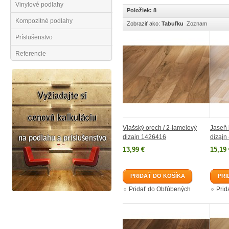
Vinylové podlahy
Položiek: 8
Kompozitné podlahy
Zobraziť ako:
Tabuľku
Zoznam
Príslušenstvo
Referencie
Vlašský orech / 2-lamelový
Jaseň 
dizajn 1426416
dizaj
13,99 €
15,19 
PRIDAŤ DO KOŠÍKA
PRI
Pridať do Obľúbených
Prid