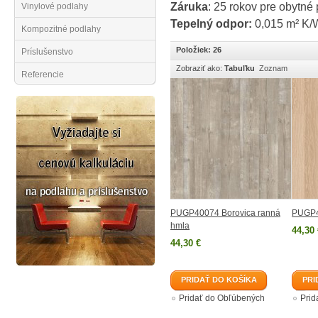
Záruka
: 25 rokov pre obytné 
Vinylové podlahy
Tepelný odpor:
0,015 m² K/
Kompozitné podlahy
Položiek: 26
Príslušenstvo
Zobraziť ako:
Tabuľku
Zoznam
Referencie
PUGP40074 Borovica ranná
PUGP4
hmla
44,30 
44,30 €
PRIDAŤ DO KOŠÍKA
PRI
Pridať do Obľúbených
Prid