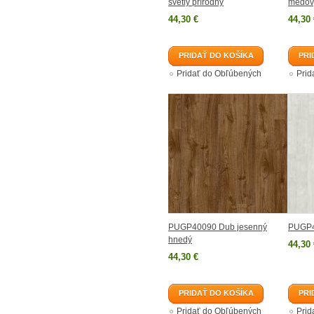
svetlý prírodný
medov
44,30 €
44,30 
PRIDAŤ DO KOŠÍKA
PRI
Pridať do Obľúbených
Prid
PUGP40090 Dub jesenný
PUGP4
hnedý
44,30 
44,30 €
PRIDAŤ DO KOŠÍKA
PRI
Pridať do Obľúbených
Prid