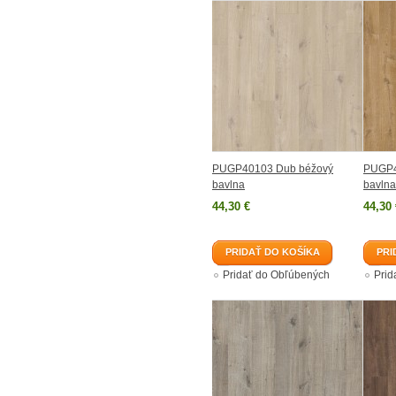
PUGP40103 Dub béžový
PUGP4
bavlna
bavlna
44,30 €
44,30 
PRIDAŤ DO KOŠÍKA
PRI
Pridať do Obľúbených
Prid