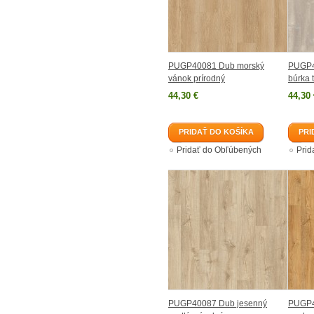
PUGP40081 Dub morský
PUGP4
vánok prírodný
búrka t
44,30 €
44,30 
PRIDAŤ DO KOŠÍKA
PRI
Pridať do Obľúbených
Prid
PUGP40087 Dub jesenný
PUGP4