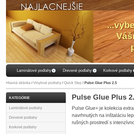
...vyb
Váš
Laminátové podlahy
Drevené podlahy
Korkové podlahy
Hlavná stránka
/
Vinylové podlahy
/
Quick Step
/
Pulse Glue Plus 2.5
Pulse Glue Plus 2
KATEGÓRIE
Pulse Glue+ je kolekcia extr
Laminátové podlahy
navrhnutých na inštaláciu l
Drevené podlahy
rušných prostredí s intenzív
Korkové podlahy