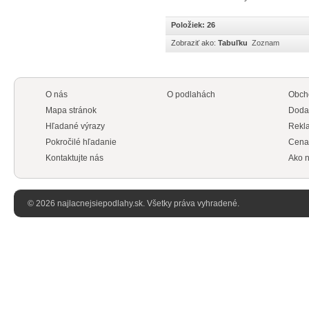
Položiek: 26
Zobraziť ako:
Tabuľku
Zoznam
O nás
O podlahách
Obch
Mapa stránok
Doda
Hľadané výrazy
Rekl
Pokročilé hľadanie
Cena
Kontaktujte nás
Ako n
© 2026 najlacnejsiepodlahy.sk. Všetky práva vyhradené.