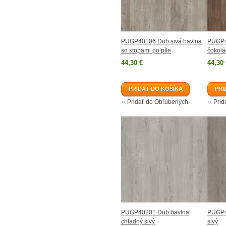
PUGP40106 Dub sivá bavlna
PUGP4
so stopami po píle
čokol
44,30 €
44,30 
PRIDAŤ DO KOŠÍKA
PRI
Pridať do Obľúbených
Prid
PUGP40201 Dub bavlna
PUGP4
chladný sivý
sivý