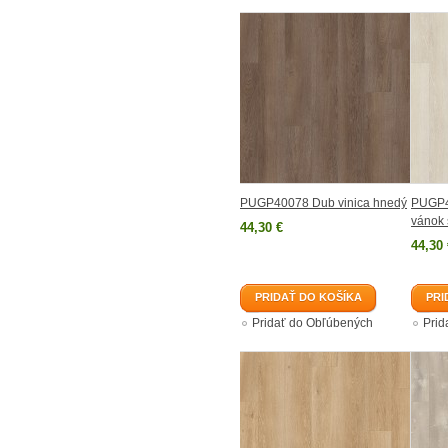
PUGP40078 Dub vinica hnedý
PUGP4
vánok 
44,30 €
44,30 
PRIDAŤ DO KOŠÍKA
PRI
Pridať do Obľúbených
Prid