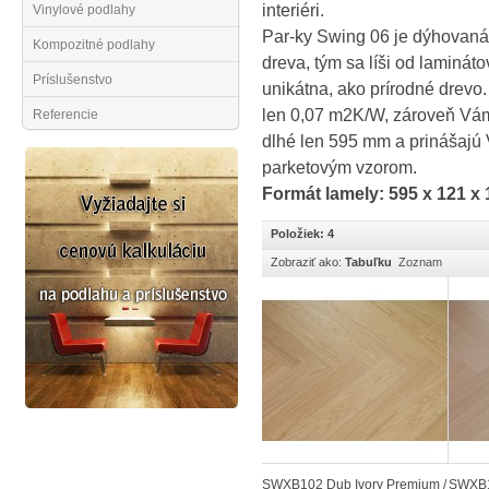
interiéri.
Vinylové podlahy
Par-ky Swing 06 je dýhovaná
Kompozitné podlahy
dreva, tým sa líši od laminá
Príslušenstvo
unikátna, ako prírodné drevo
len 0,07 m2K/W, zároveň Vám
Referencie
dlhé len 595 mm a prinášajú
parketovým vzorom.
Formát lamely: 595 x 121 x
Položiek: 4
Zobraziť ako:
Tabuľku
Zoznam
SWXB102 Dub Ivory Premium /
SWXB1