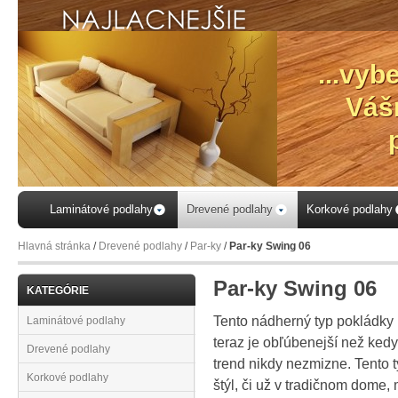
...vyb
Váš
Laminátové podlahy
Drevené podlahy
Korkové podlahy
Hlavná stránka
/
Drevené podlahy
/
Par-ky
/
Par-ky Swing 06
Par-ky Swing 06
KATEGÓRIE
Tento nádherný typ pokládky p
Laminátové podlahy
teraz je obľúbenejší než kedy
Drevené podlahy
trend nikdy nezmizne. Tento 
Korkové podlahy
štýl, či už v tradičnom dom