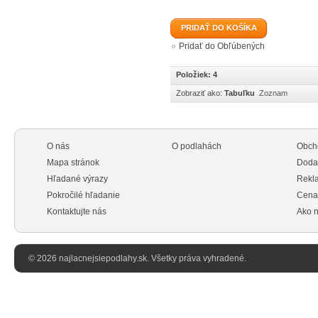
PRIDAŤ DO KOŠÍKA
Pridať do Obľúbených
Položiek: 4
Zobraziť ako:
Tabuľku
Zoznam
O nás
O podlahách
Obch
Mapa stránok
Doda
Hľadané výrazy
Rekl
Pokročilé hľadanie
Cena
Kontaktujte nás
Ako n
© 2026 najlacnejsiepodlahy.sk. Všetky práva vyhradené.