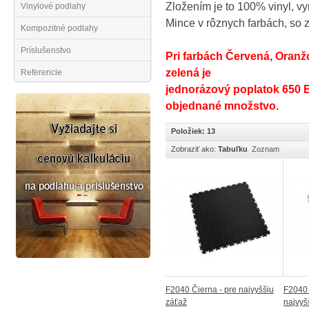
Zložením je to 100% vinyl, vy
Vinylové podlahy
Mince v rôznych farbách, so 
Kompozitné podlahy
Príslušenstvo
Pri farbách Červená, Oranžo
zelená je
Referencie
jednorázový poplatok 650 
objednané množstvo.
Položiek: 13
Zobraziť ako:
Tabuľku
Zoznam
F2040 Čierna - pre najvyššiu
F2040 
záťaž
najvyš