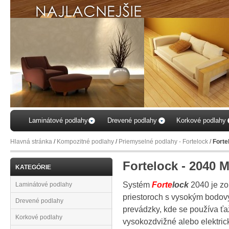
...vyb
Váš
Laminátové podlahy
Drevené podlahy
Korkové podlahy
Hlavná stránka
/
Kompozitné podlahy
/
Priemyselné podlahy - Fortelock
/
Forte
Fortelock - 2040 
KATEGÓRIE
Systém
Forte
lock
2040 je zo
Laminátové podlahy
priestoroch s vysokým bodo
Drevené podlahy
prevádzky, kde se používa ťa
Korkové podlahy
vysokozdvižné alebo elektric