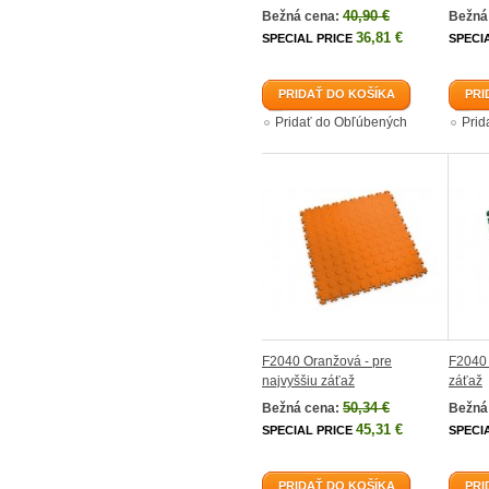
40,90 €
Bežná cena:
Bežná
36,81 €
SPECIAL PRICE
SPECI
PRIDAŤ DO KOŠÍKA
PRI
Pridať do Obľúbených
Prid
F2040 Oranžová - pre
F2040 
najvyššiu záťaž
záťaž
50,34 €
Bežná cena:
Bežná
45,31 €
SPECIAL PRICE
SPECI
PRIDAŤ DO KOŠÍKA
PRI