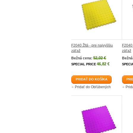
F2040 Žltá - pre najvyššiu
F2040 
záťaž
záťaž
52,02 €
Bežná cena:
Bežná
46,82 €
SPECIAL PRICE
SPECI
PRIDAŤ DO KOŠÍKA
PRI
Pridať do Obľúbených
Prid