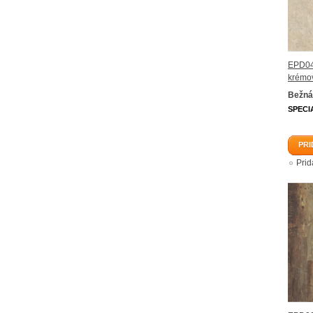
EPD04
krémo
Bežná
SPECI
PRI
Pri