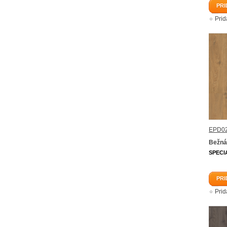
PRI
Pri
EPD02
Bežná
SPECI
PRI
Pri