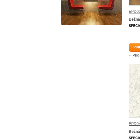
EPD00
Bežná
SPECI
PRI
Pri
EPD04
Bežná
SPECI