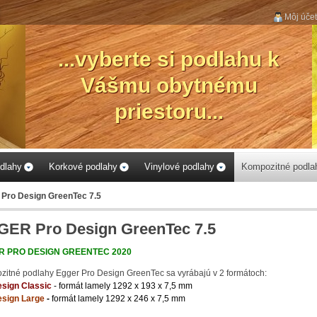
Môj účet
...vyberte si podlahu k
Vášmu obytnému
priestoru...
dlahy
Korkové podlahy
Vinylové podlahy
Kompozitné podla
Pro Design GreenTec 7.5
ER Pro Design GreenTec 7.5
R PRO DESIGN GREENTEC 2020
itné podlahy Egger Pro Design GreenTec sa vyrábajú v 2 formátoch:
esign Classic
- formát lamely 1292 x 193 x 7,5 mm
esign Large
-
formát lamely 1292 x 246 x 7,5 mm