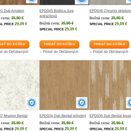
1 Dub Arnstein
EPD045 Bridlica Jura
EPD046 Chromix striebor
antracitová
35,90 €
35,90 €
 cena:
Bežná cena:
35,90 €
Bežná cena:
29,09 €
29,09 €
AL PRICE
SPECIAL PRICE
29,09 €
SPECIAL PRICE
DAŤ DO KOŠÍKA
PRIDAŤ DO KOŠÍKA
PRIDAŤ DO KOŠÍKA
dať do Obľúbených
Pridať do Obľúbených
Pridať do Obľúbených
7 Mramor Berdal
EPD034 Dub Berdal prírodný
EPD035 Dub Berdal kreat
35,90 €
35,90 €
35,90 €
 cena:
Bežná cena:
Bežná cena:
29,09 €
29,09 €
29,09 €
AL PRICE
SPECIAL PRICE
SPECIAL PRICE