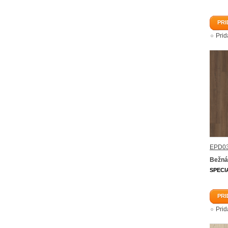
PRI
Pri
EPD03
Bežná
SPECI
PRI
Pri