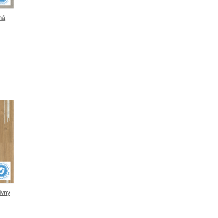
ná
ívny