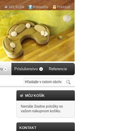
Môj Košík
Pokladňa
Prihlásiť
aby 
hy
Príslušenstvo
Referencie
MÔJ KOŠÍK
Nemáte žiadne položky vo
vašom nákupnom košíku.
KONTAKT