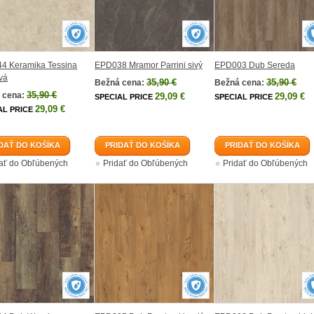
4 Keramika Tessina
EPD038 Mramor Parrini sivý
EPD003 Dub Sereda
vá
35,90 €
35,90 €
Bežná cena:
Bežná cena:
35,90 €
 cena:
29,09 €
29,09 €
SPECIAL PRICE
SPECIAL PRICE
29,09 €
AL PRICE
DAŤ DO KOŠÍKA
PRIDAŤ DO KOŠÍKA
PRIDAŤ DO KOŠÍKA
dať do Obľúbených
Pridať do Obľúbených
Pridať do Obľúbených