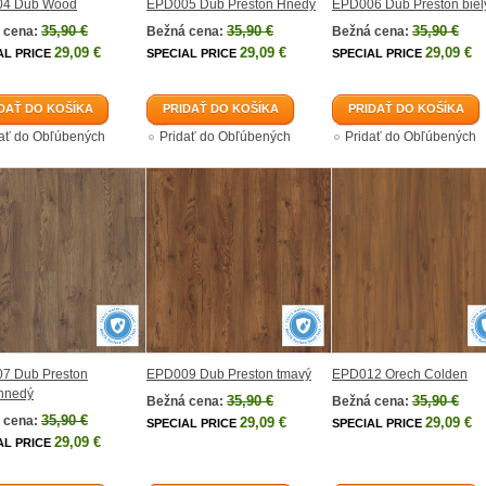
4 Dub Wood
EPD005 Dub Preston Hnedý
EPD006 Dub Preston biel
35,90 €
35,90 €
35,90 €
 cena:
Bežná cena:
Bežná cena:
29,09 €
29,09 €
29,09 €
AL PRICE
SPECIAL PRICE
SPECIAL PRICE
DAŤ DO KOŠÍKA
PRIDAŤ DO KOŠÍKA
PRIDAŤ DO KOŠÍKA
dať do Obľúbených
Pridať do Obľúbených
Pridať do Obľúbených
7 Dub Preston
EPD009 Dub Preston tmavý
EPD012 Orech Colden
hnedý
35,90 €
35,90 €
Bežná cena:
Bežná cena:
35,90 €
 cena:
29,09 €
29,09 €
SPECIAL PRICE
SPECIAL PRICE
29,09 €
AL PRICE