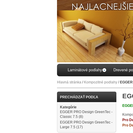
Laminátové podlahy
Drevené po
Hlavná stránka
/
Kompozitné podlahy
/
EGGER 
EGG
PRECHÁDZAŤ PODĽA
EGGE
Kategórie
EGGER PRO Design GreenTec -
Kompoz
Classic 7.5
(8)
Pro D
EGGER PRO Design GreenTec -
Pro D
Large 7.5
(17)