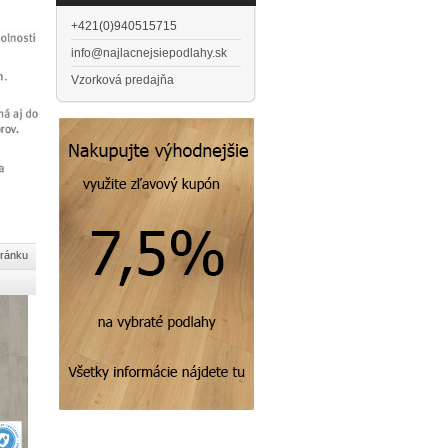
+421(0)940515715
info@najlacnejsiepodlahy.sk
Vzorková predajňa
tránku