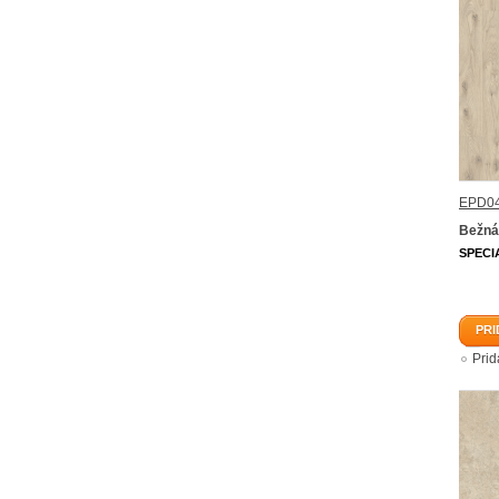
EPD04
Bežná
SPECI
PRI
Pri