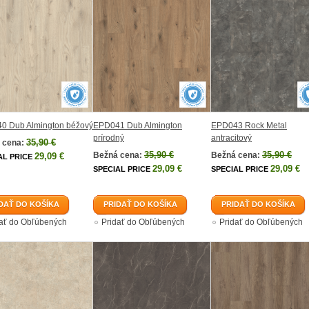
0 Dub Almington béžový
EPD041 Dub Almington
EPD043 Rock Metal
prírodný
antracitový
35,90 €
 cena:
35,90 €
35,90 €
Bežná cena:
Bežná cena:
29,09 €
AL PRICE
29,09 €
29,09 €
SPECIAL PRICE
SPECIAL PRICE
DAŤ DO KOŠÍKA
PRIDAŤ DO KOŠÍKA
PRIDAŤ DO KOŠÍKA
dať do Obľúbených
Pridať do Obľúbených
Pridať do Obľúbených