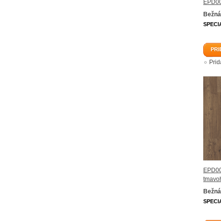
EPD00
Bežná
SPECI
PRI
Pri
EPD00
tmavo
Bežná
SPECI