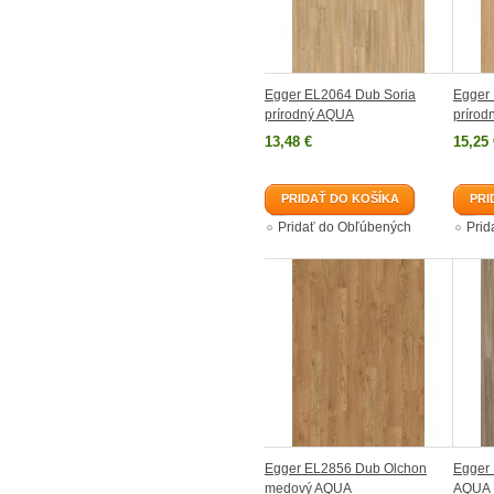
Egger EL2064 Dub Soria
Egger
prírodný AQUA
príro
13,48 €
15,25 
PRIDAŤ DO KOŠÍKA
PRI
Pridať do Obľúbených
Prid
Egger EL2856 Dub Olchon
Egger 
medový AQUA
AQUA