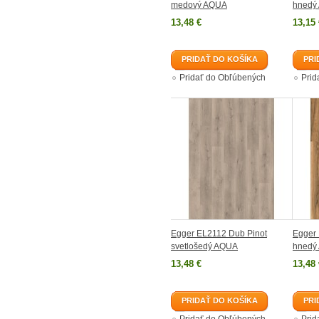
medový AQUA
hnedý
13,48 €
13,15 
PRIDAŤ DO KOŠÍKA
PRI
Pridať do Obľúbených
Prid
Egger EL2112 Dub Pinot
Egger 
svetlošedý AQUA
hnedý
13,48 €
13,48 
PRIDAŤ DO KOŠÍKA
PRI