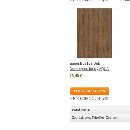
Pridať do Obľúbených
Prid
Egger EL2103 Dub
Dunnington tmavý AQUA
13,48 €
PRIDAŤ DO KOŠÍKA
Pridať do Obľúbených
Položiek: 31
Zobraziť ako:
Tabuľku
Zoznam