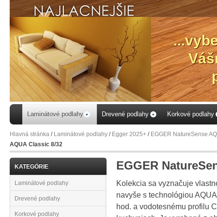
...vyb
Váš
Laminátové podlahy
Drevené podlahy
Korkové podlahy
Hlavná stránka
/
Laminátové podlahy
/
Egger 2025+
/
EGGER NatureSense A
AQUA Classic 8/32
EGGER NatureSen
KATEGÓRIE
Kolekcia sa vyznačuje vlastn
Laminátové podlahy
navyše s technológiou AQUA
Drevené podlahy
hod. a vodotesnému profilu Cl
Korkové podlahy