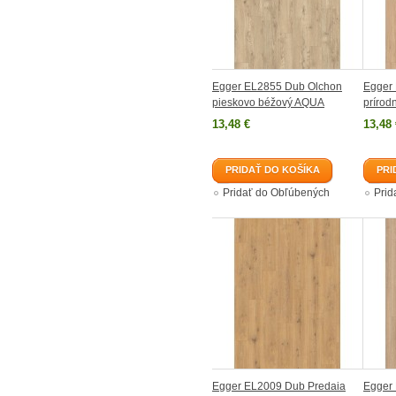
Egger EL2855 Dub Olchon
Egger 
pieskovo béžový AQUA
príro
13,48 €
13,48 
PRIDAŤ DO KOŠÍKA
PRI
Pridať do Obľúbených
Prid
Egger EL2009 Dub Predaia
Egger 