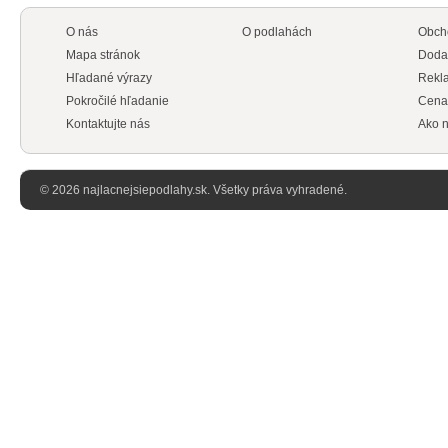
O nás
O podlahách
Obch
Mapa stránok
Doda
Hľadané výrazy
Rekl
Pokročilé hľadanie
Cena
Kontaktujte nás
Ako n
© 2026 najlacnejsiepodlahy.sk. Všetky práva vyhradené.