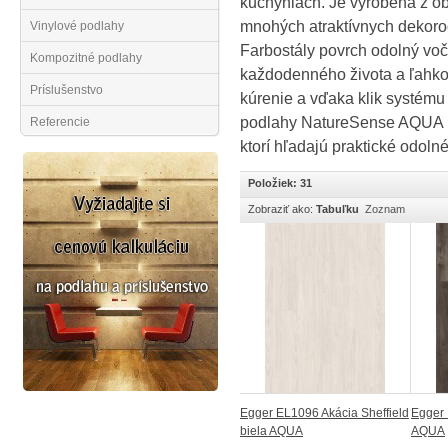
kuchyniach. Je vyrobená z ob
mnohých atraktívnych dekoro
Vinylové podlahy
Farbostály povrch odolný vo
Kompozitné podlahy
každodenného života a ľahko 
Príslušenstvo
kúrenie a vďaka klik systému
podlahy NatureSense AQUA maj
Referencie
ktorí hľadajú praktické odoln
Položiek: 31
Zobraziť ako:
Tabuľku
Zoznam
Egger EL1096 Akácia Sheffield
Egger
biela AQUA
AQUA