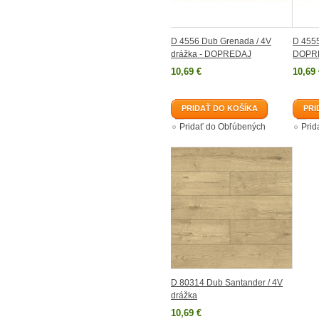
D 4556 Dub Grenada / 4V
D 4555
drážka - DOPREDAJ
DOPR
10,69 €
10,69 
PRIDAŤ DO KOŠÍKA
PRI
Pridať do Obľúbených
Prid
D 80314 Dub Santander / 4V
drážka
10,69 €