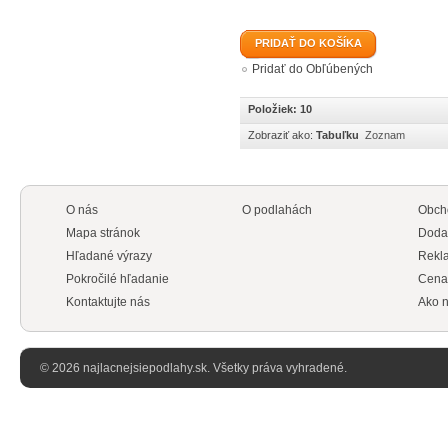
PRIDAŤ DO KOŠÍKA
Pridať do Obľúbených
Položiek: 10
Zobraziť ako:
Tabuľku
Zoznam
O nás
O podlahách
Obch
Mapa stránok
Doda
Hľadané výrazy
Rekl
Pokročilé hľadanie
Cena
Kontaktujte nás
Ako n
© 2026 najlacnejsiepodlahy.sk. Všetky práva vyhradené.