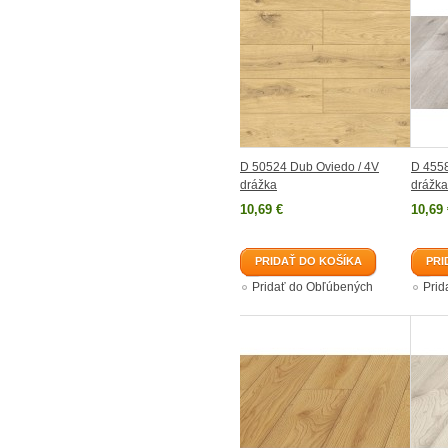
D 50524 Dub Oviedo / 4V
D 4558
drážka
drážka
10,69 €
10,69 
PRIDAŤ DO KOŠÍKA
PRI
Pridať do Obľúbených
Prid