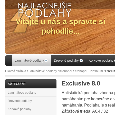
Laminátové podlahy
Drevené podlahy
Korkové podlahy
Hlavná stránka
/
Laminátové podlahy
/
Kronopol
/
Kronopol - Platinium
/
Exclus
Exclusive 8.0
KATEGÓRIE
Antistatická podlaha vhodná 
Laminátové podlahy
namáhania; pre komerčné a v
Drevené podlahy
namáhania. Podlaha je s reá
Korkové podlahy
Záťažová trieda: AC4 / 32