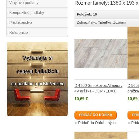
Rozmer lamely: 1380 x 193 
Vinylové podlahy
Kompozitné podlahy
Položiek: 10
Príslušenstvo
Zobraziť ako:
Tabuľku
Zoznam
Referencie
D 4900 Smrekovec Almeira /
D 505
4V drážka - DOPREDAJ
drážka
10,69 €
10,69 
PRIDAŤ DO KOŠÍKA
PRI
Pridať do Obľúbených
Prid