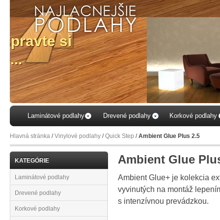
...vyb
Váš
Laminátové podlahy
Drevené podlahy
Korkové podlahy
Hlavná stránka
/
Vinylové podlahy
/
Quick Step
/
Ambient Glue Plus 2.5
Ambient Glue Plus
KATEGÓRIE
Ambient Glue+ je kolekcia ex
Laminátové podlahy
vyvinutých na montáž lepením
Drevené podlahy
s intenzívnou prevádzkou.
Korkové podlahy