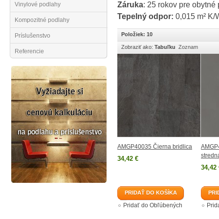
Záruka
: 25 rokov pre obytné 
Vinylové podlahy
Tepelný odpor:
0,015 m² K/
Kompozitné podlahy
Položiek: 10
Príslušenstvo
Zobraziť ako:
Tabuľku
Zoznam
Referencie
AMGP40035 Čierna bridlica
AMGP4
stredn
34,42 €
34,42 
PRIDAŤ DO KOŠÍKA
PRI
Pridať do Obľúbených
Prid