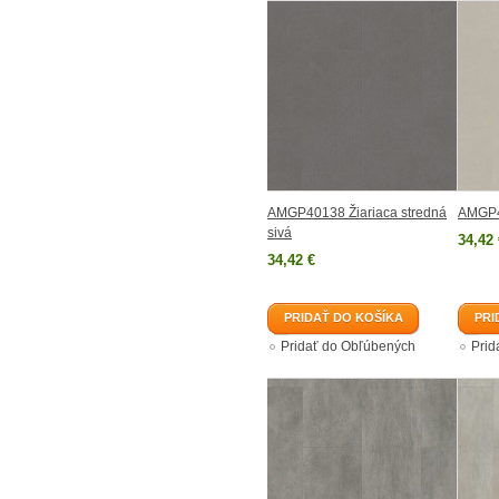
AMGP40138 Žiariaca stredná
AMGP40
sivá
34,42 
34,42 €
PRIDAŤ DO KOŠÍKA
PRI
Pridať do Obľúbených
Prid