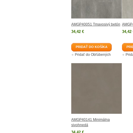
AMGP40051 Tmavosivý betón
AMGP40
34,42 €
34,42 
PRIDAŤ DO KOŠÍKA
PRI
Pridať do Obľúbených
Prid
AMGP40141 Minimálna
sivohnedá
34,42 €