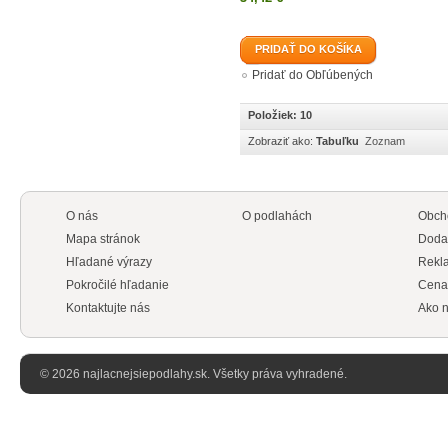
PRIDAŤ DO KOŠÍKA
Pridať do Obľúbených
Položiek: 10
Zobraziť ako:
Tabuľku
Zoznam
O nás
O podlahách
Obch
Mapa stránok
Doda
Hľadané výrazy
Rekl
Pokročilé hľadanie
Cena
Kontaktujte nás
Ako n
© 2026 najlacnejsiepodlahy.sk. Všetky práva vyhradené.