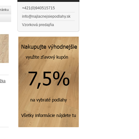
+421(0)940515715
tránku
info@najlacnejsiepodlahy.sk
Vzorková predajňa
ážka