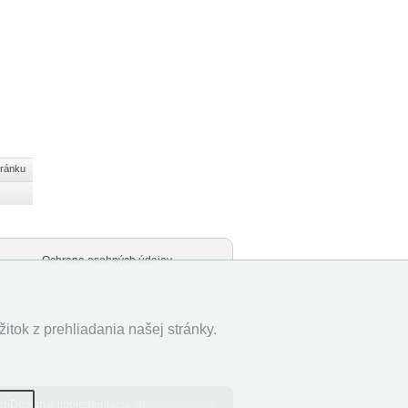
tránku
Ochrana osobných údajov
tok z prehliadania našej stránky.
ebDesign
a
implementácia
od
Adeuron
Labs