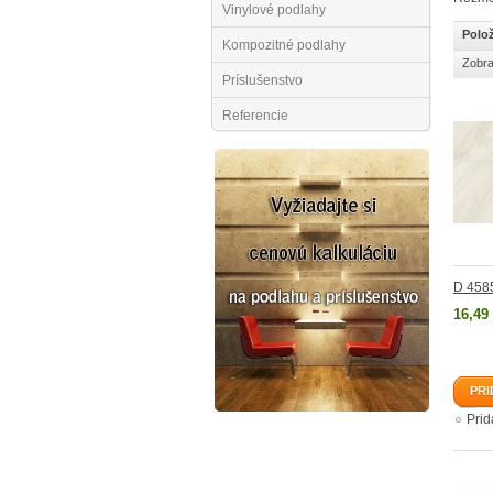
Vinylové podlahy
Polož
Kompozitné podlahy
Zobra
Príslušenstvo
Referencie
D 4585
16,49
PRI
Pri