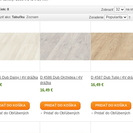
iek: 8
na s
Zobraziť
ziť ako:
Tabuľku
Zoznam
Zoradenie
 Dub Daisy / 4V drážka
D 4586 Dub Orchidea / 4V
D 4587 Dub Tulip / 4V dr
drážka
 €
16,49 €
16,49 €
DAŤ DO KOŠÍKA
PRIDAŤ DO KOŠÍKA
PRIDAŤ DO KOŠÍKA
dať do Obľúbených
Pridať do Obľúbených
Pridať do Obľúbených