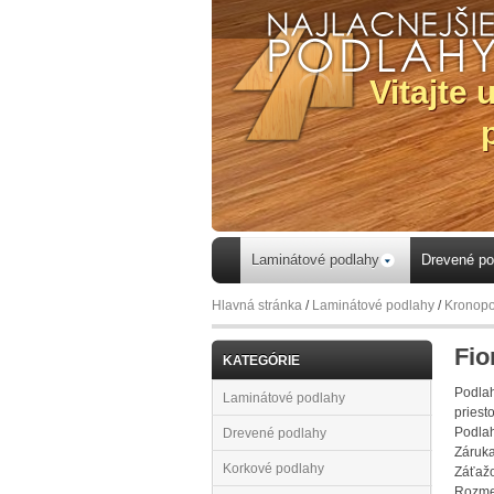
 a spravte si
lie...
Laminátové podlahy
Drevené po
Hlavná stránka
/
Laminátové podlahy
/
Kronopo
Fio
KATEGÓRIE
Podlah
Laminátové podlahy
priest
Podlah
Drevené podlahy
Záruka
Korkové podlahy
Záťažo
Rozmer