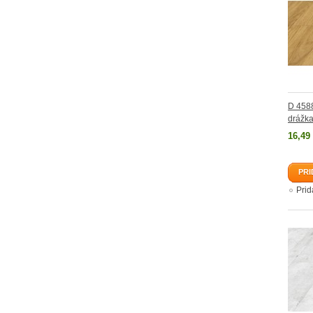
D 4588
drážk
16,49
PRI
Pri