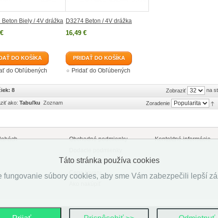
Beton Biely / 4V drážka
D3274 Beton / 4V drážka
 €
16,49 €
DAŤ DO KOŠÍKA
PRIDAŤ DO KOŠÍKA
dať do Obľúbených
Pridať do Obľúbených
iek: 8
na s
Zobraziť
ziť ako:
Tabuľku
Zoznam
Zoradenie
lahách
Obchodné podmienky
Kontaktné informácie
Dodacie podmienky
Táto stránka používa cookies
Reklamačné podmienky
Cena tovaru
 fungovanie súbory cookies, aby sme Vám zabezpečili lepší záži
Ako nakúpiť
va vyhradené.
W