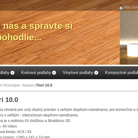
Môj účet
dlahy
Korkové podlahy
Vinylové podlahy
Kompozitné podla
l
/
Kronopol - Aurum
/
Fiori 10.0
ri 10.0
a vhodná pre celý obytný priestor s veľkým stupňom namáhania; pre komerčné a 
ory s veľkým - intenzívnym stupňom namáhania.
a je s reálnou 4V drážkou a štruktúrou 3D.
: 40 rokov
vá trieda: AC6 / 33
 lamely: 1380 x 242 x 10 mm