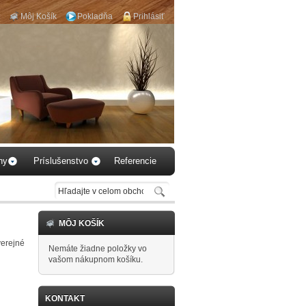
Môj Košík
Pokladňa
Prihlásiť
...vyberte si podlahu k
Vášmu obytnému
priestoru...
hy
Príslušenstvo
Referencie
MÔJ KOŠÍK
verejné
Nemáte žiadne položky vo
vašom nákupnom košíku.
KONTAKT