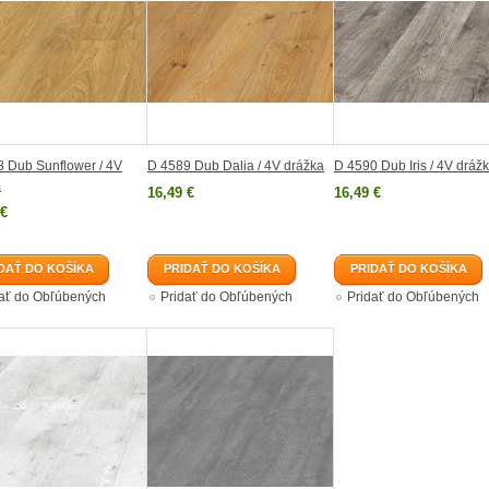
 Dub Sunflower / 4V
D 4589 Dub Dalia / 4V drážka
D 4590 Dub Iris / 4V dráž
a
16,49 €
16,49 €
 €
DAŤ DO KOŠÍKA
PRIDAŤ DO KOŠÍKA
PRIDAŤ DO KOŠÍKA
dať do Obľúbených
Pridať do Obľúbených
Pridať do Obľúbených