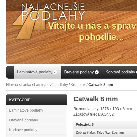
e si
Laminátové podlahy
Drevené podlahy
Korkové podlahy
Hlavná stránka
/
Laminátové podlahy
/
Kronotex
/
Catwalk 8 mm
Catwalk 8 mm
KATEGÓRIE
Rozmer lamely: 1376 x 193 x 8 mm
Laminátové podlahy
Záťažová trieda: AC4/32
Drevené podlahy
Položiek: 5
Korkové podlahy
Zobraziť ako:
Tabuľku
Zoznam