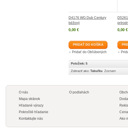
D4176 WG Dub Century
D5261
béžový
prírod
0,00 €
0,00 €
PRIDAŤ DO KOŠÍKA
PRI
Pridať do Obľúbených
Prid
Položiek: 5
Zobraziť ako:
Tabuľku
Zoznam
O nás
O podlahách
Obch
Mapa stránok
Doda
Hľadané výrazy
Rekl
Pokročilé hľadanie
Cena
Kontaktujte nás
Ako n