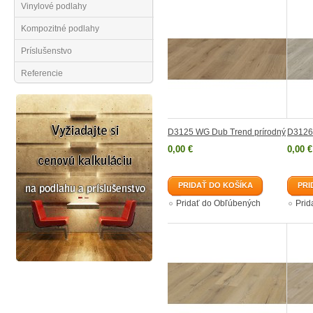
Vinylové podlahy
Kompozitné podlahy
Príslušenstvo
Referencie
D3125 WG Dub Trend prírodný
D3126
0,00 €
0,00 €
PRIDAŤ DO KOŠÍKA
PRI
Pridať do Obľúbených
Prid