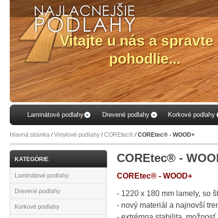
Laminátové podlahy
Drevené podlahy
Korkové podlahy
Hlavná stránka
/
Vinylové podlahy
/
COREtec®
/
COREtec® - WOOD+
COREtec® - WOO
KATEGÓRIE
COREtec® - WOOD+
Laminátové podlahy
Drevené podlahy
- 1220 x 180 mm lamely, so š
- nový materiál a najnovší tre
Korkové podlahy
- extrémna stabilita, možnos