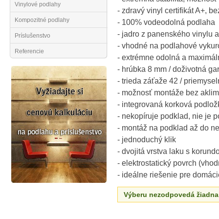
Vinylové podlahy
- zdravý vinyl certifikát A+, b
Kompozitné podlahy
- 100% vodeodolná podlaha
- jadro z panenského vinylu
Príslušenstvo
- vhodné na podlahové vykuro
Referencie
- extrémne odolná a maximál
- hrúbka 8 mm / doživotná ga
- trieda záťaže 42 / priemyse
- možnosť montáže bez aklima
- integrovaná korková podlož
- nekopíruje podklad, nie je 
- montáž na podklad až do n
- jednoduchý klik
- dvojitá vrstva laku s korun
- elektrostatický povrch (vho
- ideálne riešenie pre domáci
Výberu nezodpovedá žiadna