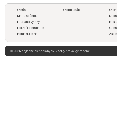
O nás
O podlahách
Obch
Mapa stránok
Doda
Hľadané výrazy
Rekl
Pokročilé hľadanie
Cena
Kontaktujte nás
Ako n
© 2026 najlacnejsiepodlahy.sk. Všetky práva vyhradené.