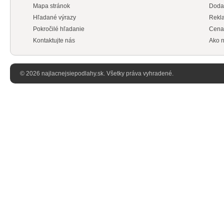
Mapa stránok
Doda
Hľadané výrazy
Rekl
Pokročilé hľadanie
Cena
Kontaktujte nás
Ako n
© 2026 najlacnejsiepodlahy.sk. Všetky práva vyhradené.