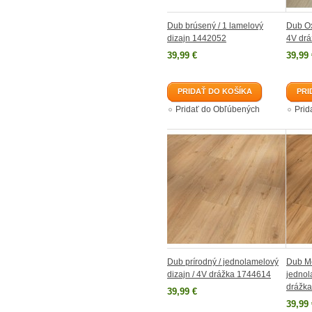
Dub brúsený / 1 lamelový
Dub Ox
dizajn 1442052
4V drá
39,99 €
39,99 
PRIDAŤ DO KOŠÍKA
PRI
Pridať do Obľúbených
Prid
Dub prírodný / jednolamelový
Dub Me
dizajn / 4V drážka 1744614
jednol
drážk
39,99 €
39,99 