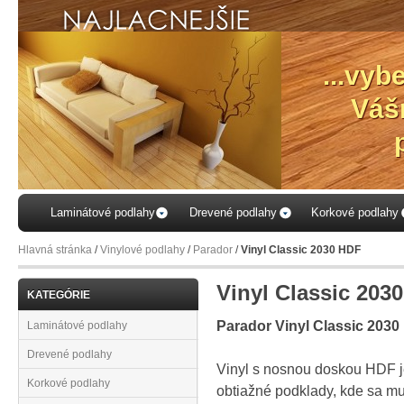
...vyb
Váš
Laminátové podlahy
Drevené podlahy
Korkové podlahy
Hlavná stránka
/
Vinylové podlahy
/
Parador
/
Vinyl Classic 2030 HDF
Vinyl Classic 203
KATEGÓRIE
Parador Vinyl Classic 2030
Laminátové podlahy
Drevené podlahy
Vinyl s nosnou doskou HDF j
Korkové podlahy
obtiažné podklady, kde sa mu