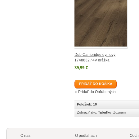
Dub Cambridge dymový
1748832 / 4V drážka
39,99 €
PRIDAŤ DO KOŠÍKA
Pridať do Obľúbených
Položiek: 10
Zobraziť ako:
Tabuľku
Zoznam
O nás
O podlahách
Obch