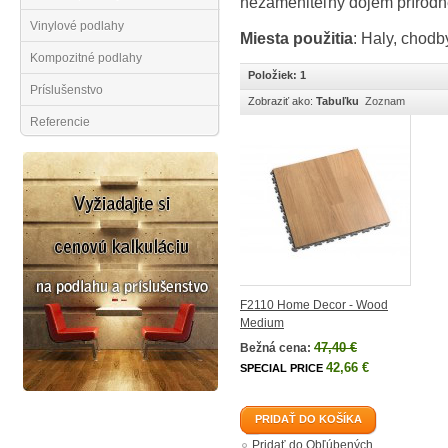
nezameniteľný dojem prírod
Vinylové podlahy
Miesta použitia
:
Haly, chodb
Kompozitné podlahy
Položiek: 1
Príslušenstvo
Zobraziť ako:
Tabuľku
Zoznam
Referencie
F2110 Home Decor - Wood
Medium
47,40 €
Bežná cena:
42,66 €
SPECIAL PRICE
PRIDAŤ DO KOŠÍKA
Pridať do Obľúbených