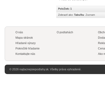
Položiek: 1
Zobraziť ako:
Tabuľku
Zoznam
O nás
O podlahách
Obch
Mapa stránok
Doda
Hľadané výrazy
Rekl
Pokročilé hľadanie
Cena
Kontaktujte nás
Ako n
© 2026 najlacnejsiepodlahy.sk. Všetky práva vyhradené.