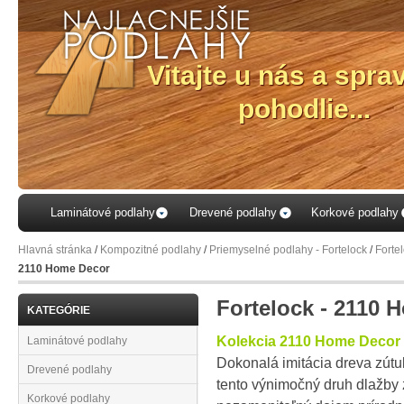
 spravte si
e...
Laminátové podlahy
Drevené podlahy
Korkové podlahy
Hlavná stránka
/
Kompozitné podlahy
/
Priemyselné podlahy - Fortelock
/
Forte
2110 Home Decor
Fortelock - 2110 
KATEGÓRIE
Kolekcia 2110 Home Decor
Laminátové podlahy
Dokonalá imitácia dreva zútuln
Drevené podlahy
tento výnimočný druh dlažby z
Korkové podlahy