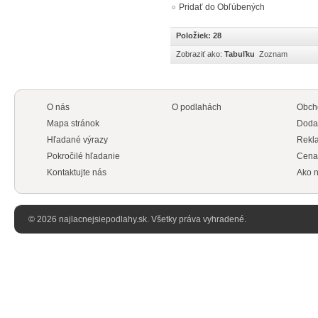
Pridať do Obľúbených
Položiek: 28
Zobraziť ako:
Tabuľku
Zoznam
O nás
O podlahách
Obch
Mapa stránok
Doda
Hľadané výrazy
Rekl
Pokročilé hľadanie
Cena
Kontaktujte nás
Ako n
© 2026 najlacnejsiepodlahy.sk. Všetky práva vyhradené.