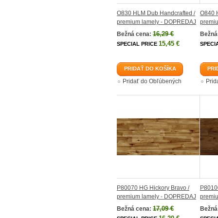
O830 HLM Dub Handcrafted /
O840 H
premium lamely - DOPREDAJ
premi
16,29 €
Bežná cena:
Bežná
15,45 €
SPECIAL PRICE
SPECI
PRIDAŤ DO KOŠÍKA
PRI
Pridať do Obľúbených
Prid
P80070 HG Hickory Bravo /
P80100
premium lamely - DOPREDAJ
premi
17,09 €
Bežná cena:
Bežná