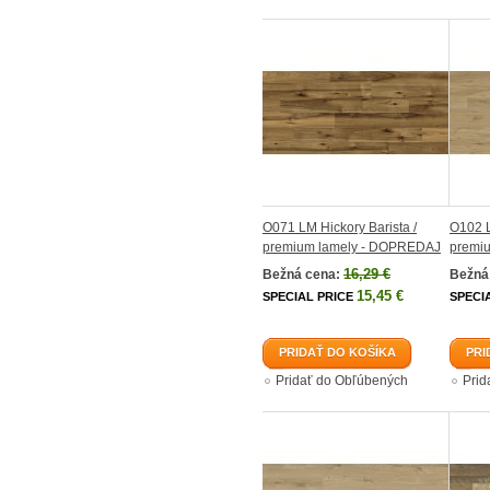
O071 LM Hickory Barista /
O102 L
premium lamely - DOPREDAJ
premi
16,29 €
Bežná cena:
Bežná
15,45 €
SPECIAL PRICE
SPECI
PRIDAŤ DO KOŠÍKA
PRI
Pridať do Obľúbených
Prid