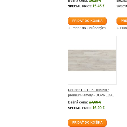
16,29 €
Bežná cena:
Bežná
15,45 €
SPECIAL PRICE
SPECI
PRIDAŤ DO KOŠÍKA
PRI
Pridať do Obľúbených
Prid
P80382 HG Dub Helsinki /
premium lamely - DOPREDAJ
17,09 €
Bežná cena:
16,20 €
SPECIAL PRICE
PRIDAŤ DO KOŠÍKA