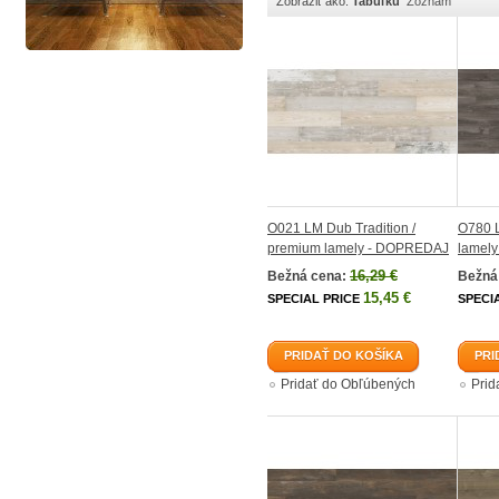
Zobraziť ako:
Tabuľku
Zoznam
O021 LM Dub Tradition /
O780 
premium lamely - DOPREDAJ
lamel
16,29 €
Bežná cena:
Bežná
15,45 €
SPECIAL PRICE
SPECI
PRIDAŤ DO KOŠÍKA
PRI
Pridať do Obľúbených
Prid