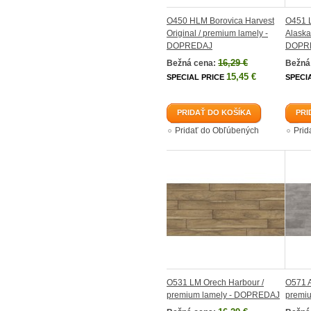
O450 HLM Borovica Harvest
O451 L
Original / premium lamely -
Alaska
DOPREDAJ
DOPR
16,29 €
Bežná cena:
Bežná
15,45 €
SPECIAL PRICE
SPECI
PRIDAŤ DO KOŠÍKA
PRI
Pridať do Obľúbených
Prid
O531 LM Orech Harbour /
O571 A
premium lamely - DOPREDAJ
premi