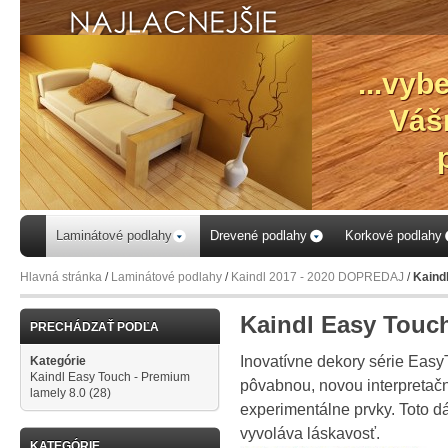
...vyb
Váš
Laminátové podlahy
Drevené podlahy
Korkové podlahy
Hlavná stránka
/
Laminátové podlahy
/
Kaindl 2017 - 2020 DOPREDAJ
/
Kaind
Kaindl Easy Touc
PRECHÁDZAŤ PODĽA
Inovatívne dekory série Easy
Kategórie
Kaindl Easy Touch - Premium
pôvabnou, novou interpretačno
lamely 8.0
(28)
experimentálne prvky. Toto dáv
vyvoláva láskavosť.
KATEGÓRIE