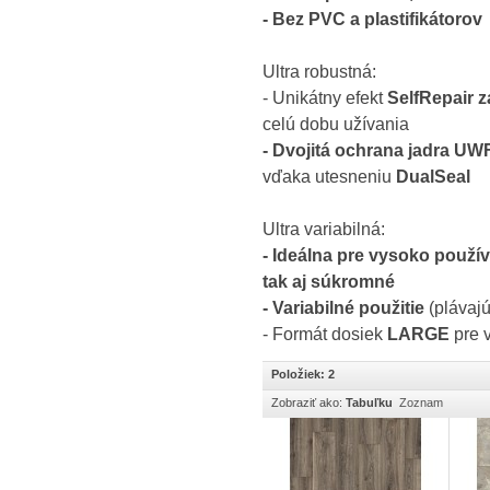
- Bez PVC a plastifikátorov
Ultra robustná:
- Unikátny efekt
SelfRepair 
celú dobu užívania
- Dvojitá ochrana jadra UW
vďaka utesneniu
DualSeal
Ultra variabilná:
- Ideálna pre vysoko použív
tak aj súkromné
- Variabilné použitie
(plávaj
- Formát dosiek
LARGE
pre 
Položiek: 2
Zobraziť ako:
Tabuľku
Zoznam