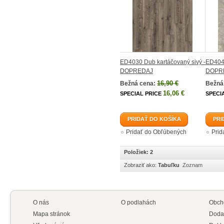
ED4030 Dub kartáčovaný sivý -
ED4044
DOPREDAJ
DOPR
16,90 €
Bežná cena:
Bežná
16,06 €
SPECIAL PRICE
SPECI
PRIDAŤ DO KOŠÍKA
PRI
Pridať do Obľúbených
Prid
Položiek: 2
Zobraziť ako:
Tabuľku
Zoznam
O nás
O podlahách
Obch
Mapa stránok
Doda