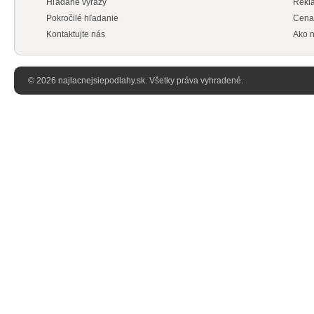
Hľadané výrazy
Rekl
Pokročilé hľadanie
Cena
Kontaktujte nás
Ako n
© 2026 najlacnejsiepodlahy.sk. Všetky práva vyhradené.