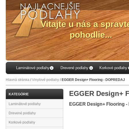
Laminátové podlahy
Drevené podlahy
Korkové podlahy
Hlavná stránka
/
Vinylové podlahy
/
EGGER Design+ Flooring - DOPREDAJ
EGGER Design+ F
KATEGÓRIE
EGGER Design+ Flooring 
Laminátové podlahy
Drevené podlahy
Korkové podlahy