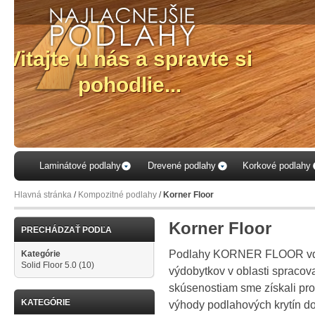
Laminátové podlahy
Drevené podlahy
Korkové podlahy
Hlavná stránka
/
Kompozitné podlahy
/
Korner Floor
Korner Floor
PRECHÁDZAŤ PODĽA
Podlahy KORNER FLOOR vďači
Kategórie
Solid Floor 5.0
(10)
výdobytkov v oblasti spracov
skúsenostiam sme získali prod
KATEGÓRIE
výhody podlahových krytín d