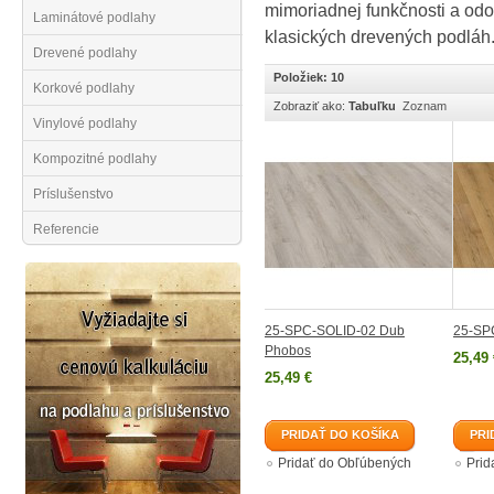
mimoriadnej funkčnosti a odol
Laminátové podlahy
klasických drevených podláh
Drevené podlahy
Položiek: 10
Korkové podlahy
Zobraziť ako:
Tabuľku
Zoznam
Vinylové podlahy
Kompozitné podlahy
Príslušenstvo
Referencie
25-SPC-SOLID-02 Dub
25-SP
Phobos
25,49 
25,49 €
PRIDAŤ DO KOŠÍKA
PRI
Pridať do Obľúbených
Prid