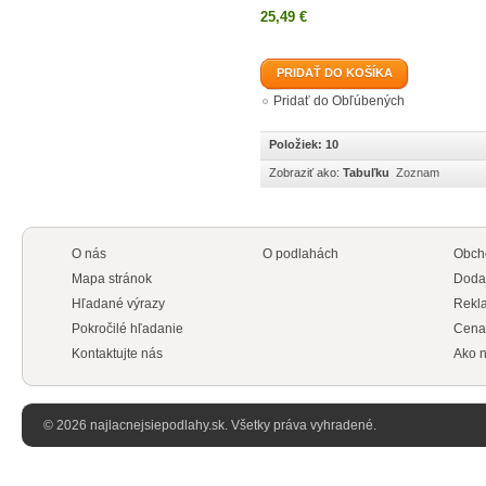
25,49 €
PRIDAŤ DO KOŠÍKA
Pridať do Obľúbených
Položiek: 10
Zobraziť ako:
Tabuľku
Zoznam
O nás
O podlahách
Obch
Mapa stránok
Doda
Hľadané výrazy
Rekl
Pokročilé hľadanie
Cena
Kontaktujte nás
Ako n
© 2026 najlacnejsiepodlahy.sk. Všetky práva vyhradené.