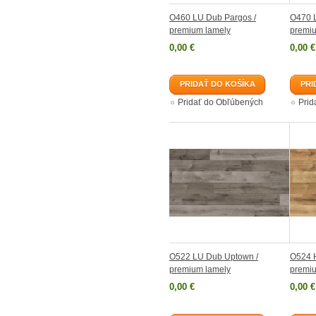
O460 LU Dub Pargos /
O470 L
premium lamely
premi
0,00 €
0,00 €
PRIDAŤ DO KOŠÍKA
PRI
Pridať do Obľúbených
Prid
O522 LU Dub Uptown /
O524 H
premium lamely
premiu
0,00 €
0,00 €