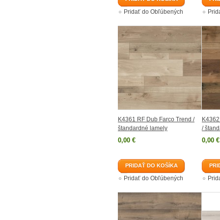
Pridať do Obľúbených
Prid
K4361 RF Dub Farco Trend /
K4362
štandardné lamely
/ štan
0,00 €
0,00 €
PRIDAŤ DO KOŠÍKA
PRI
Pridať do Obľúbených
Prid