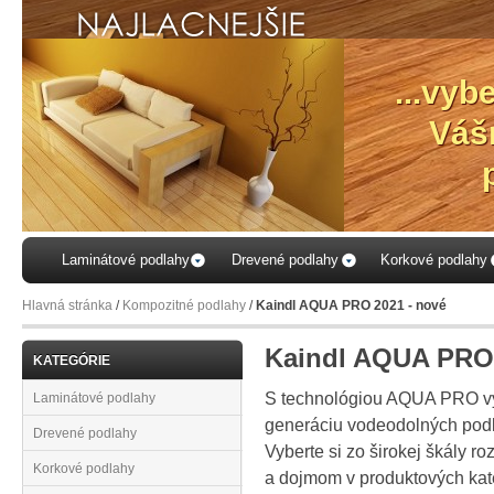
...vyb
Váš
Laminátové podlahy
Drevené podlahy
Korkové podlahy
Hlavná stránka
/
Kompozitné podlahy
/
Kaindl AQUA PRO 2021 - nové
Kaindl AQUA PRO 
KATEGÓRIE
S technológiou AQUA PRO vy
Laminátové podlahy
generáciu vodeodolných pod
Drevené podlahy
Vyberte si zo širokej škály 
Korkové podlahy
a dojmom v produktových ka