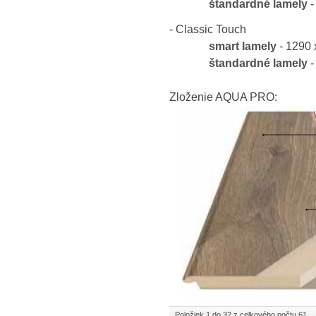
štandardné lamely
-
- Classic Touch
smart
lamely
- 1290 
štandardné
lamely
-
Zloženie AQUA PRO:
Položiek 1 do 32 z celkového počtu 61