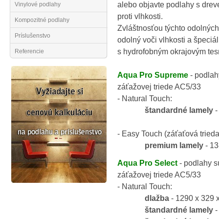
alebo objavte podlahy s dre
Vinylové podlahy
proti vlhkosti.
Kompozitné podlahy
Zvláštnosťou týchto odolnýc
Príslušenstvo
odolný voči vlhkosti a špeciá
s hydrofobným okrajovým tes
Referencie
Aqua Pro Supreme
- podlah
záťažovej triede AC5/33
- Natural Touch:
štandardné lamely
-
- Easy Touch (záťaťová tried
premium lamely
- 13
Aqua Pro Select
- podlahy s
záťažovej triede AC5/33
- Natural Touch:
dlažba
- 1290 x 329 
štandardné lamely
-