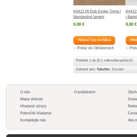
K4421 RI Dub Evoke Trend /
K4422
štandardné lamely
/ štan
0,00 €
0,00 €
PRIDAŤ DO KOŠÍKA
PRI
Pridať do Obľúbených
Prid
Položiek 1 do 32 z celkového počtu 61
Zobraziť ako:
Tabuľku
Zoznam
O nás
O podlahách
Obch
Mapa stránok
Doda
Hľadané výrazy
Rekl
Pokročilé hľadanie
Cena
Kontaktujte nás
Ako n