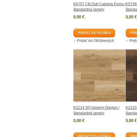
K5757 CB Dub Cabana Evora /
K5758
štandardné lamely
štanda
0,00 €
0,00 €
PRIDAŤ DO KOŠÍKA
PRI
Pridať do Obľúbených
Prid
K2214 SQ Hickory Oregon /
K2215 
štandardné lamely
štanda
0,00 €
0,00 €
PRIDAŤ DO KOŠÍKA
PRI