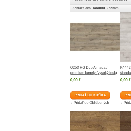
Zobraziť ako:
Tabuľku
Zoznam
O253 HG Dub Almada /
K4442 
premium lamely (vysoký lesk)
štanda
0,00 €
0,00 €
PRIDAŤ DO KOŠÍKA
PRI
Pridať do Obľúbených
Prid