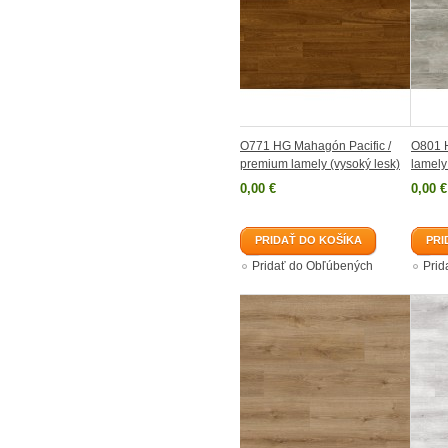
O771 HG Mahagón Pacific /
O801 
premium lamely (vysoký lesk)
lamely
0,00 €
0,00 €
PRIDAŤ DO KOŠÍKA
PRI
Pridať do Obľúbených
Prid