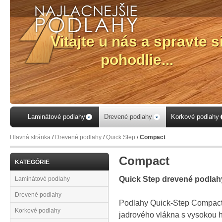
Laminátové podlahy
Drevené podlahy
Korkové podlahy
Hlavná stránka
/
Drevené podlahy
/
Quick Step
/
Compact
Compact
KATEGÓRIE
Quick Step drevené podlah
Laminátové podlahy
Drevené podlahy
Podlahy Quick-Step Compact 
Korkové podlahy
jadrového vlákna s vysokou 