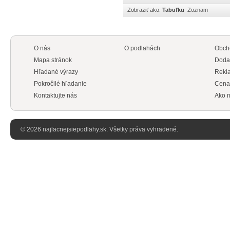
Zobraziť ako:
Tabuľku
Zoznam
O nás
O podlahách
Obch
Mapa stránok
Doda
Hľadané výrazy
Rekl
Pokročilé hľadanie
Cena
Kontaktujte nás
Ako n
© 2026 najlacnejsiepodlahy.sk. Všetky práva vyhradené.