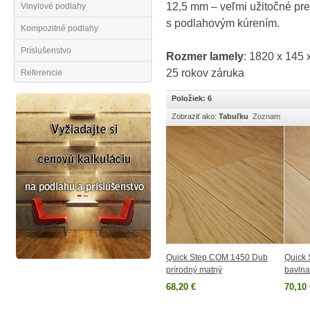
12,5 mm – veľmi užitočné pre 
Vinylové podlahy
s podlahovým kúrením.
Kompozitné podlahy
Príslušenstvo
Rozmer lamely
: 1820 x 145
25 rokov záruka
Referencie
Položiek: 6
Zobraziť ako:
Tabuľku
Zoznam
Quick Step COM 1450 Dub
Quick
prírodný matný
bavlna
68,20 €
70,10 