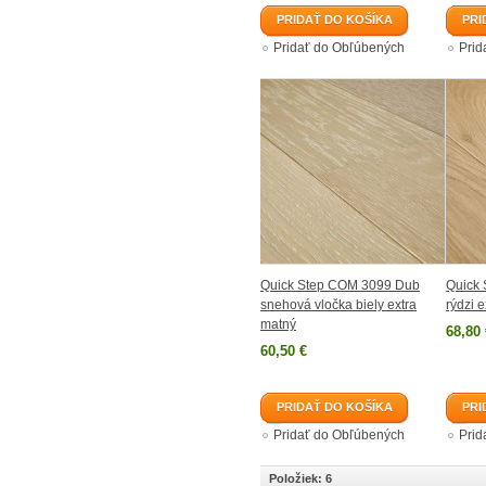
PRIDAŤ DO KOŠÍKA
PRI
Pridať do Obľúbených
Prid
Quick Step COM 3099 Dub
Quick
snehová vločka biely extra
rýdzi 
matný
68,80 
60,50 €
PRIDAŤ DO KOŠÍKA
PRI
Pridať do Obľúbených
Prid
Položiek: 6