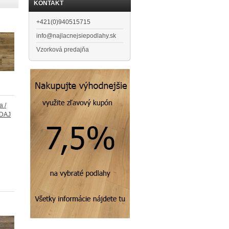
KONTAKT
+421(0)940515715
info@najlacnejsiepodlahy.sk
Vzorková predajňa
a /
EDAJ