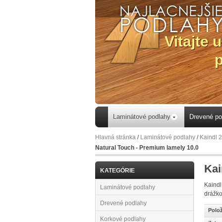
Laminátové podlahy
Drevené po
Hlavná stránka
/
Laminátové podlahy
/
Kaindl 
Natural Touch - Premium lamely 10.0
Kai
KATEGÓRIE
Kaindl
Laminátové podlahy
drážko
Drevené podlahy
Polož
Korkové podlahy