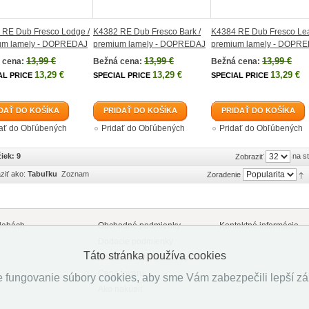
 RE Dub Fresco Lodge /
K4382 RE Dub Fresco Bark /
K4384 RE Dub Fresco Lea
um lamely - DOPREDAJ
premium lamely - DOPREDAJ
premium lamely - DOPR
13,99 €
13,99 €
13,99 €
 cena:
Bežná cena:
Bežná cena:
13,29 €
13,29 €
13,29 €
AL PRICE
SPECIAL PRICE
SPECIAL PRICE
DAŤ DO KOŠÍKA
PRIDAŤ DO KOŠÍKA
PRIDAŤ DO KOŠÍKA
dať do Obľúbených
Pridať do Obľúbených
Pridať do Obľúbených
iek: 9
na s
Zobraziť
ziť ako:
Tabuľku
Zoznam
Zoradenie
lahách
Obchodné podmienky
Kontaktné informácie
Dodacie podmienky
Táto stránka používa cookies
Reklamačné podmienky
Cena tovaru
 fungovanie súbory cookies, aby sme Vám zabezpečili lepší záži
Ako nakúpiť