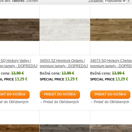
ziť ako:
Tabuľku
Zoznam
Zoradenie
SQ Hickory Valley /
34053 SZ Hemlock Ontario /
34073 SQ Hickory Chelse
um lamely - DOPREDAJ
premium lamely - DOPREDAJ
premium lamely - DOPR
13,99 €
13,99 €
13,99 €
 cena:
Bežná cena:
Bežná cena:
13,29 €
13,29 €
13,29 €
AL PRICE
SPECIAL PRICE
SPECIAL PRICE
DAŤ DO KOŠÍKA
PRIDAŤ DO KOŠÍKA
PRIDAŤ DO KOŠÍKA
dať do Obľúbených
Pridať do Obľúbených
Pridať do Obľúbených