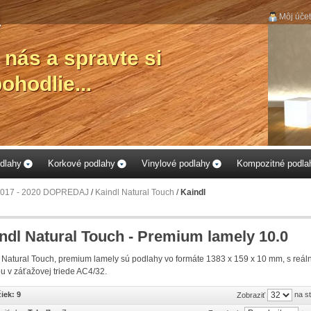
Môj účet
...vyberte si
Vášmu ob
priestor
dlahy
Korkové podlahy
Vinylové podlahy
Kompozitné podla
2017 - 2020 DOPREDAJ
/
Kaindl Natural Touch
/
Kaindl
ndl Natural Touch - Premium lamely 10.0
 Natural Touch, premium lamely sú podlahy vo formáte 1383 x 159 x 10 mm, s reál
u v záťažovej triede AC4/32.
iek: 9
na s
Zobraziť