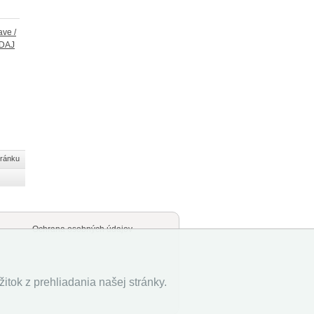
ve /
EDAJ
tránku
Ochrana osobných údajov
tok z prehliadania našej stránky.