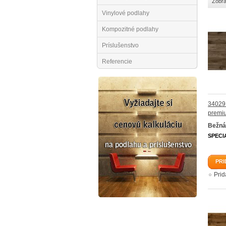
Zobra
Vinylové podlahy
Kompozitné podlahy
Príslušenstvo
Referencie
34029 
premi
Bežná
SPECI
PRI
Pri