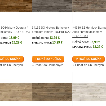
SQ Hickory Georgia /
34135 SQ Hickory Berkeley /
K4380 SZ Hemlock Barn
um lamely - DOPREDAJ
premium lamely - DOPREDAJ
Anco / premium lamely -
DOPREDAJ
13,99 €
13,99 €
 cena:
Bežná cena:
13,99 €
Bežná cena:
13,29 €
13,29 €
AL PRICE
SPECIAL PRICE
13,29 €
SPECIAL PRICE
DAŤ DO KOŠÍKA
PRIDAŤ DO KOŠÍKA
PRIDAŤ DO KOŠÍKA
dať do Obľúbených
Pridať do Obľúbených
Pridať do Obľúbených