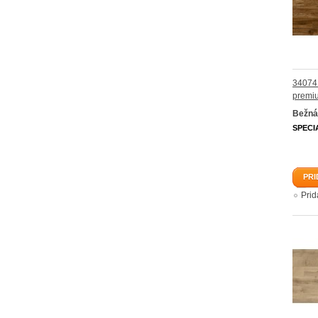
34074 
premi
Bežná
SPECI
PRI
Pri