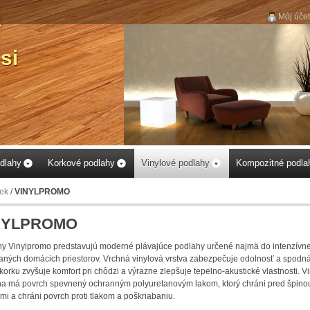
Môj účet
...vyberte si podlahu k
Vášmu obytnému
priestoru...
dlahy
Korkové podlahy
Vinylové podlahy
Kompozitné podla
nek
/
VINYLPROMO
NYLPROMO
y Vinylpromo predstavujú moderné plávajúce podlahy určené najmä do intenzívn
aných domácich priestorov. Vrchná vinylová vrstva zabezpečuje odolnosť a spodn
 korku zvyšuje komfort pri chôdzi a výrazne zlepšuje tepelno-akustické vlastnosti. V
a má povrch spevnený ochranným polyuretanovým lakom, ktorý chráni pred špino
mi a chráni povrch proti tlakom a poškriabaniu.