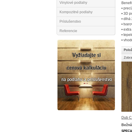
Vinylové podlahy
Benefi
• prec
Kompozitné podlahy
• 3D p
• dlhá
Príslušenstvo
• tvar
• extra
Referencie
• tepe
• vhod
Polož
Zobra
Dub C
Bežná
SPECI