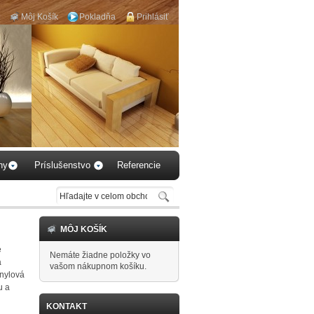
Môj Košík
Pokladňa
Prihlásiť
aby 
hy
Príslušenstvo
Referencie
MÔJ KOŠÍK
e
Nemáte žiadne položky vo
á
vašom nákupnom košíku.
inylová
u a
KONTAKT