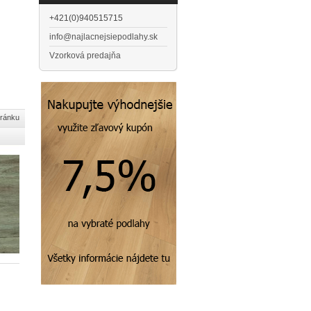
+421(0)940515715
info@najlacnejsiepodlahy.sk
Vzorková predajňa
tránku