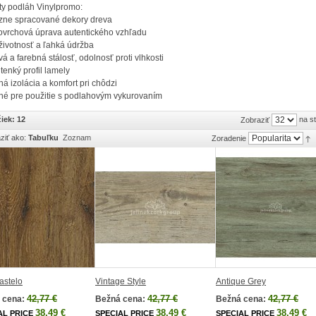
ty podláh Vinylpromo:
ízne spracované dekory dreva
ovrchová úprava autentického vzhľadu
 životnosť a ľahká údržba
ová a farebná stálosť, odolnosť proti vlhkosti
 tenký profil lamely
lná izolácia a komfort pri chôdzi
né pre použitie s podlahovým vykurovaním
iek: 12
na s
Zobraziť
ziť ako:
Tabuľku
Zoznam
Zoradenie
astelo
Vintage Style
Antique Grey
42,77 €
42,77 €
42,77 €
 cena:
Bežná cena:
Bežná cena:
38,49 €
38,49 €
38,49 €
AL PRICE
SPECIAL PRICE
SPECIAL PRICE