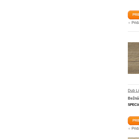
PRI
Pri
Dub L
Bežná
SPECI
PRI
Pri