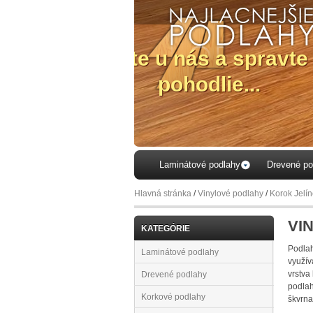
Laminátové podlahy
Drevené po
Hlavná stránka
/
Vinylové podlahy
/
Korok Jelí
VI
KATEGÓRIE
Podlah
Laminátové podlahy
využív
vrstva
Drevené podlahy
podlah
Korkové podlahy
škvrna