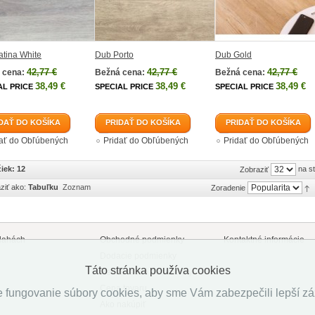
tina White
Dub Porto
Dub Gold
42,77 €
42,77 €
42,77 €
 cena:
Bežná cena:
Bežná cena:
38,49 €
38,49 €
38,49 €
AL PRICE
SPECIAL PRICE
SPECIAL PRICE
DAŤ DO KOŠÍKA
PRIDAŤ DO KOŠÍKA
PRIDAŤ DO KOŠÍKA
dať do Obľúbených
Pridať do Obľúbených
Pridať do Obľúbených
iek: 12
na s
Zobraziť
ziť ako:
Tabuľku
Zoznam
Zoradenie
lahách
Obchodné podmienky
Kontaktné informácie
Dodacie podmienky
Táto stránka používa cookies
Reklamačné podmienky
Cena tovaru
 fungovanie súbory cookies, aby sme Vám zabezpečili lepší záži
Ako nakúpiť