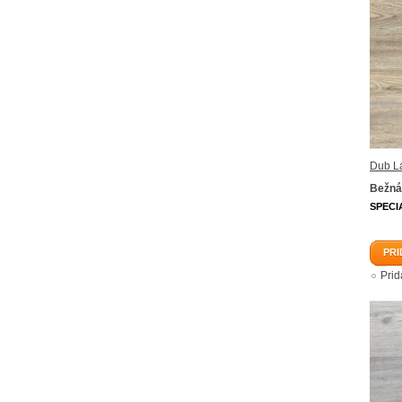
Dub L
Bežná
SPECI
PRI
Pri