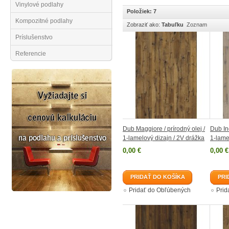
Vinylové podlahy
Položiek: 7
Kompozitné podlahy
Zobraziť ako:
Tabuľku
Zoznam
Príslušenstvo
Referencie
Dub Maggiore / prírodný olej /
Dub Ind
1-lamelový dizajn / 2V drážka
1-lame
0,00 €
0,00 €
PRIDAŤ DO KOŠÍKA
PRI
Pridať do Obľúbených
Prid