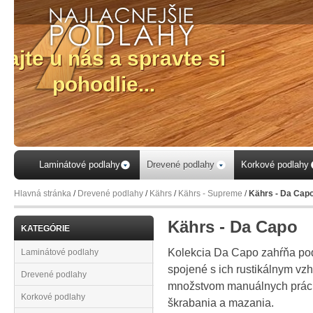
Laminátové podlahy
Drevené podlahy
Korkové podlahy
Hlavná stránka
/
Drevené podlahy
/
Kährs
/
Kährs - Supreme
/
Kährs - Da Cap
Kährs - Da Capo
KATEGÓRIE
Kolekcia Da Capo zahŕňa podl
Laminátové podlahy
spojené s ich rustikálnym vz
Drevené podlahy
množstvom manuálnych prác 
Korkové podlahy
škrabania a mazania.