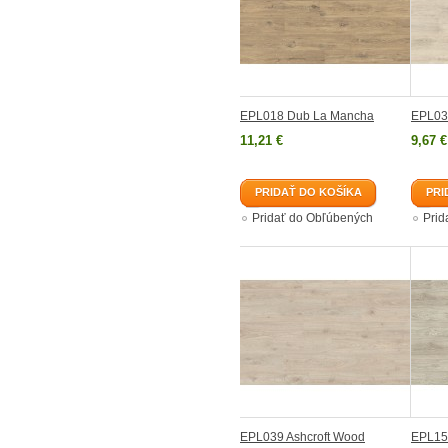
EPL018 Dub La Mancha
EPL03
11,21 €
9,67 €
PRIDAŤ DO KOŠÍKA
PRI
Pridať do Obľúbených
Prid
EPL039 Ashcroft Wood
EPL154