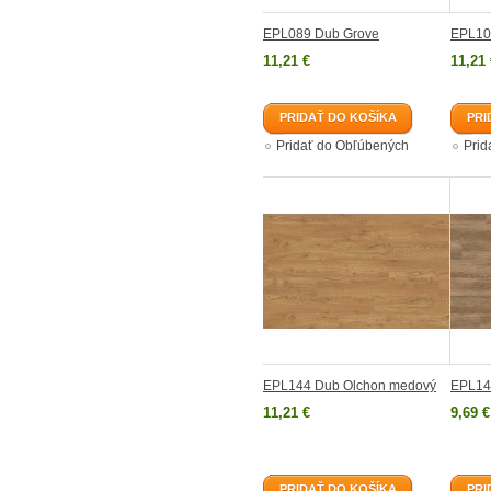
EPL089 Dub Grove
EPL10
11,21 €
11,21 
PRIDAŤ DO KOŠÍKA
PRI
Pridať do Obľúbených
Prid
EPL144 Dub Olchon medový
EPL14
11,21 €
9,69 €
PRIDAŤ DO KOŠÍKA
PRI