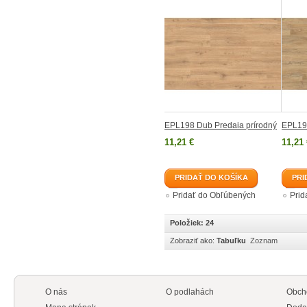
EPL198 Dub Predaia prírodný
EPL19
11,21 €
11,21 
PRIDAŤ DO KOŠÍKA
PRI
Pridať do Obľúbených
Prid
Položiek: 24
Zobraziť ako:
Tabuľku
Zoznam
O nás
O podlahách
Obch