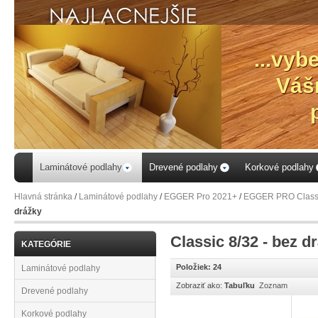
...vyb
Váš
Laminátové podlahy
Drevené podlahy
Korkové podlahy
Hlavná stránka
/
Laminátové podlahy
/
EGGER Pro 2021+
/
EGGER PRO Classi
drážky
Classic 8/32 - bez d
KATEGÓRIE
Položiek: 24
Laminátové podlahy
Zobraziť ako:
Tabuľku
Zoznam
Drevené podlahy
Korkové podlahy