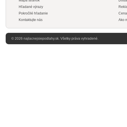
Mapa stránok
Doda
Hľadané výrazy
Rekl
Pokročilé hľadanie
Cena
Kontaktujte nás
Ako n
© 2026 najlacnejsiepodlahy.sk. Všetky práva vyhradené.