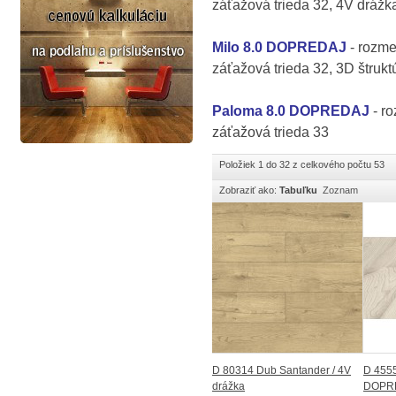
záťažová trieda 32, 4V drážk
Milo 8.0 DOPREDAJ
- rozm
záťažová trieda 32, 3D štrukt
Paloma 8.0
DOPREDAJ
- r
záťažová trieda 33
Položiek 1 do 32 z celkového počtu 53
Zobraziť ako:
Tabuľku
Zoznam
D 80314 Dub Santander / 4V
D 4555
drážka
DOPR