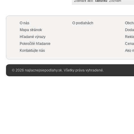
Zobraziť ako:
Tabuľku
Zoznam
O nás
O podlahách
Obch
Mapa stránok
Doda
Hľadané výrazy
Rekl
Pokročilé hľadanie
Cena
Kontaktujte nás
Ako n
© 2026 najlacnejsiepodlahy.sk. Všetky práva vyhradené.