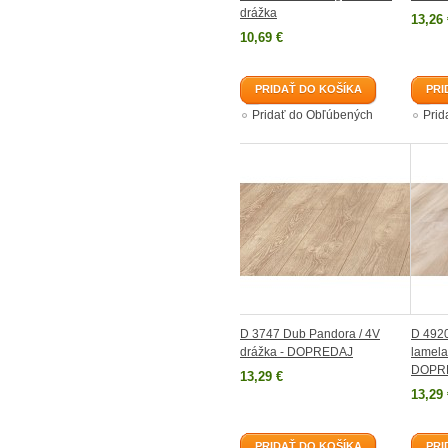
drážka
13,26 
10,69 €
PRIDAŤ DO KOŠÍKA
PRI
Pridať do Obľúbených
Prid
D 3747 Dub Pandora / 4V
D 4920
drážka - DOPREDAJ
lamela
DOPR
13,29 €
13,29 
PRIDAŤ DO KOŠÍKA
PRI