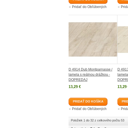
Pridať do Obľúbených
Prid
D 4914 Dub Montparnasse /
D 4913
lamela s reálnou drážkou -
lamela
DOPREDAJ
DOPR
13,29 €
13,29 
PRIDAŤ DO KOŠÍKA
PRI
Pridať do Obľúbených
Prid
Položiek 1 do 32 z celkového počtu 53