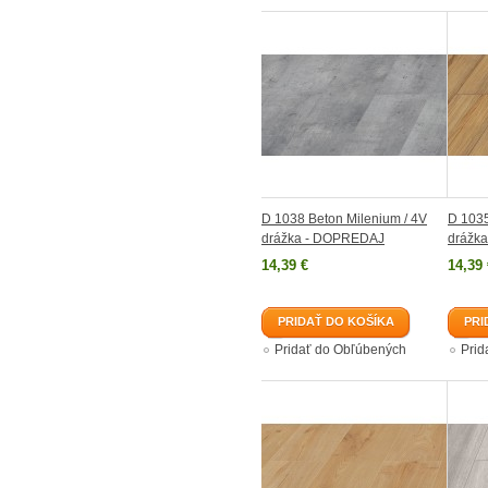
D 1038 Beton Milenium / 4V
D 1035
drážka - DOPREDAJ
drážk
14,39 €
14,39 
PRIDAŤ DO KOŠÍKA
PRI
Pridať do Obľúbených
Prid