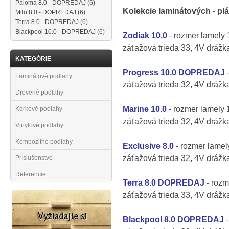
Paloma 8.0 - DOPREDAJ
(6)
Kolekcie laminátových - plá
Milo 8.0 - DOPREDAJ
(6)
Terra 8.0 - DOPREDAJ
(6)
Blackpool 10.0 - DOPREDAJ
(6)
Zodiak 10.0
- rozmer lamely
záťažová trieda 33, 4V drážk
KATEGÓRIE
Progress 10.
0
DOPREDAJ
Laminátové podlahy
záťažová trieda 32, 4V drážk
Drevené podlahy
Marine 10.0
- rozmer lamely
Korkové podlahy
záťažová trieda 32, 4V drážk
Vinylové podlahy
Kompozitné podlahy
Exclusive 8.0
- rozmer lamel
záťažová trieda 32, 4V drážk
Príslušenstvo
Referencie
Terra 8.0
DOPREDAJ
-
rozm
záťažová trieda 33, 4V drážka
Blackpool
8.0
DOPREDAJ