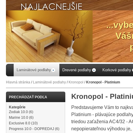
...vyb
Váš
Laminátové podlahy
Drevené podlahy
Korkové podlahy
Hlavná stránka
/
Laminátové podlahy
/
Kronopol
/
Kronopol - Platinium
Kronopol - Platin
PRECHÁDZAŤ PODĽA
Predstavujeme Vám to najkval
Kategórie
Zodiak 10.0
(6)
Platinium - plávajúce podlahy
Marine 10.0
(6)
triedou zaťaženia AC4/32 - A
Exclusive 8.0
(10)
nepopierateľnou výhodou je, ž
Progress 10.0 - DOPREDAJ
(6)