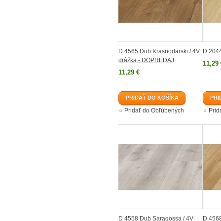
D 4565 Dub Krasnodarski / 4V
D 2044
drážka - DOPREDAJ
11,29 
11,29 €
PRIDAŤ DO KOŠÍKA
PRI
Pridať do Obľúbených
Prid
D 4558 Dub Saragossa / 4V
D 4568