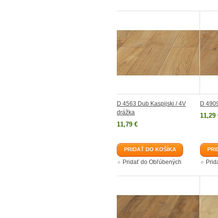
D 4563 Dub Kaspijski / 4V
D 4909
drážka
11,29 
11,79 €
PRIDAŤ DO KOŠÍKA
PRI
Pridať do Obľúbených
Prid