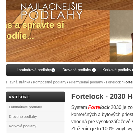
...v
V
Laminátové podlahy
Drevené podlahy
Korkové podlahy
Hlavná stránka
/
Kompozitné podlahy
/
Priemyselné podlahy - Fortelock
/
Forte
Fortelock - 2030 
KATEGÓRIE
Systém
Forte
lock
2030 je zo
Laminátové podlahy
komerčných a bytových priest
Drevené podlahy
vhodná pre vysokozáťažové 
Korkové podlahy
Zložením je to 100% vinyl, vy