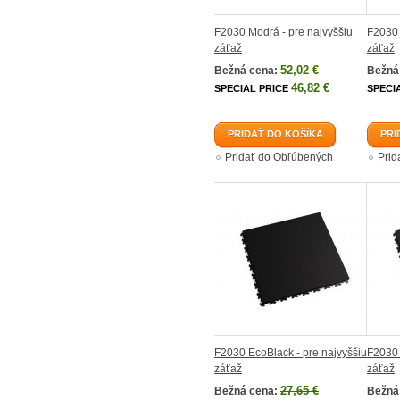
F2030 Modrá - pre najvyššiu
F2030 
záťaž
záťaž
52,02 €
Bežná cena:
Bežná
46,82 €
SPECIAL PRICE
SPECI
PRIDAŤ DO KOŠÍKA
PRI
Pridať do Obľúbených
Prid
F2030 EcoBlack - pre najvyššiu
F2030 
záťaž
záťaž
27,65 €
Bežná cena:
Bežná