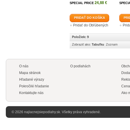
24,88 €
SPECIAL PRICE
SPECI
PRIDAŤ DO KOŠÍKA
PRI
Pridať do Obľúbených
Prid
Položiek: 9
Zobraziť ako:
Tabuľku
Zoznam
O nás
O podlahách
Obch
Mapa stránok
Doda
Hľadané výrazy
Rekl
Pokročilé hľadanie
Cena
Kontaktujte nás
Ako n
© 2026 najlacnejsiepodlahy.sk. Všetky práva vyhradené.