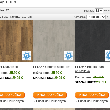
oja:
CLIC it!
iek: 17
na s
Zobraziť
ziť ako:
Tabuľku
Zoznam
Zoradenie
1 Dub Arnstein
EPD046 Chromix strieborná
EPD045 Bridlica Jura
antracitová
35,90 €
35,90 €
 cena:
Bežná cena:
35,90 €
Bežná cena:
29,09 €
29,09 €
AL PRICE
SPECIAL PRICE
29,09 €
SPECIAL PRICE
DAŤ DO KOŠÍKA
PRIDAŤ DO KOŠÍKA
PRIDAŤ DO KOŠÍKA
dať do Obľúbených
Pridať do Obľúbených
Pridať do Obľúbených