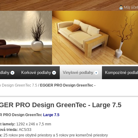
Môj účet
...vyberte si podlahu k
Vášmu obytnému
priestoru...
dlahy
Korkové podlahy
Vinylové podlahy
Kompozitné podla
 Design GreenTec 7.5
/
EGGER PRO Design GreenTec -
ER PRO Design GreenTec - Large 7.5
 PRO Design GreenTec
Large 7.5
t lamely:
1292 x 246 x 7,5 mm
ová trieda:
AC5/33
a:
25 rokov pre obytné priestory a 5 rokov pre komerčné priestory