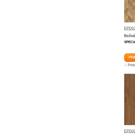
EPD03
Bežná
SPECI
PRI
Pri
EPD01