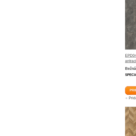
EPD04
antrac
Bežná
SPECI
PRI
Pri