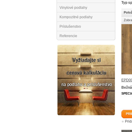
Typ sp
Vinylové podlahy
Polož
Kompozitné podlahy
Zobra
Príslušenstvo
Referencie
EPD00
Bežná
SPECI
PRI
Pri