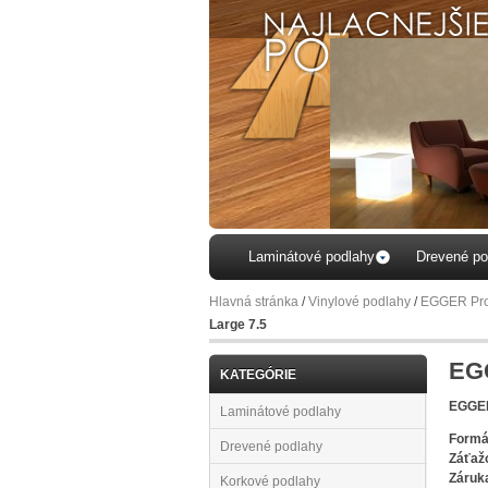
Laminátové podlahy
Drevené po
Hlavná stránka
/
Vinylové podlahy
/
EGGER Pro
Large 7.5
EGG
KATEGÓRIE
EGGER
Laminátové podlahy
Formá
Drevené podlahy
Záťaž
Záruk
Korkové podlahy