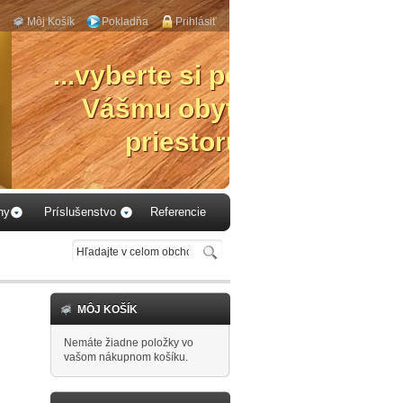
Môj Košík
Pokladňa
Prihlásiť
aby 
hy
Príslušenstvo
Referencie
MÔJ KOŠÍK
Nemáte žiadne položky vo
vašom nákupnom košíku.