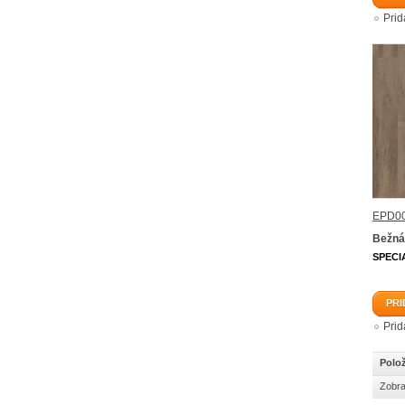
Pri
EPD00
Bežná
SPECI
PRI
Pri
Polož
Zobra