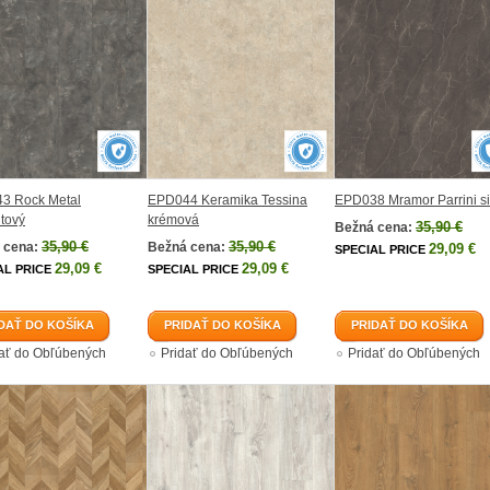
3 Rock Metal
EPD044 Keramika Tessina
EPD038 Mramor Parrini s
itový
krémová
35,90 €
Bežná cena:
35,90 €
35,90 €
 cena:
Bežná cena:
29,09 €
SPECIAL PRICE
29,09 €
29,09 €
AL PRICE
SPECIAL PRICE
DAŤ DO KOŠÍKA
PRIDAŤ DO KOŠÍKA
PRIDAŤ DO KOŠÍKA
dať do Obľúbených
Pridať do Obľúbených
Pridať do Obľúbených