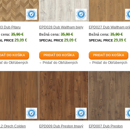
3 Dub Pitaru
EPD028 Dub Waltham biely
EPD027 Dub Waltham prí
35,90 €
35,90 €
35,90 €
 cena:
Bežná cena:
Bežná cena:
29,09 €
29,09 €
29,09 €
AL PRICE
SPECIAL PRICE
SPECIAL PRICE
DAŤ DO KOŠÍKA
PRIDAŤ DO KOŠÍKA
PRIDAŤ DO KOŠÍKA
dať do Obľúbených
Pridať do Obľúbených
Pridať do Obľúbených
2 Orech Colden
EPD009 Dub Preston tmavý
EPD007 Dub Preston