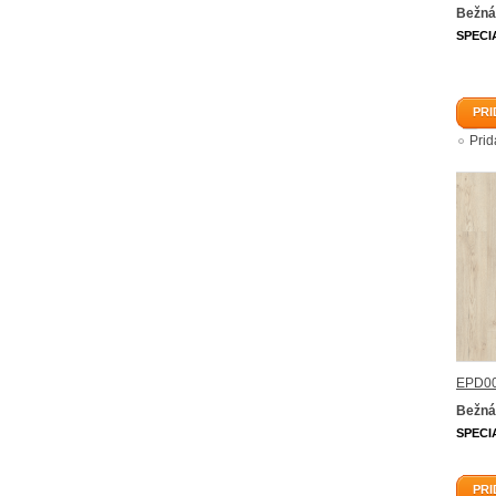
Bežná
SPECI
PRI
Pri
EPD00
Bežná
SPECI
PRI