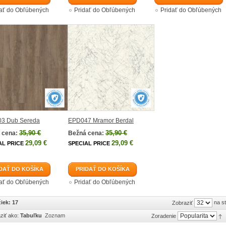
dať do Obľúbených
Pridať do Obľúbených
Pridať do Obľúbených
3 Dub Sereda
EPD047 Mramor Berdal
35,90 €
35,90 €
 cena:
Bežná cena:
29,09 €
29,09 €
AL PRICE
SPECIAL PRICE
DAŤ DO KOŠÍKA
PRIDAŤ DO KOŠÍKA
dať do Obľúbených
Pridať do Obľúbených
iek: 17
na s
Zobraziť
ziť ako:
Tabuľku
Zoznam
Zoradenie