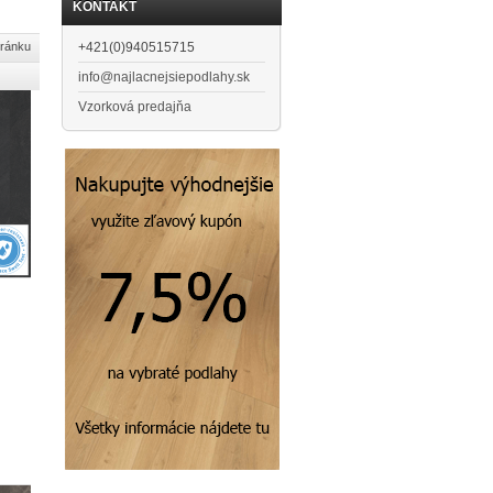
KONTAKT
+421(0)940515715
tránku
info@najlacnejsiepodlahy.sk
Vzorková predajňa