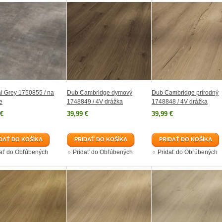
l Grey 1750855 / na
Dub Cambridge dymový
Dub Cambridge prírodný
e
1748849 / 4V drážka
1748848 / 4V drážka
 €
39,99 €
39,99 €
DAŤ DO KOŠÍKA
PRIDAŤ DO KOŠÍKA
PRIDAŤ DO KOŠÍKA
dať do Obľúbených
Pridať do Obľúbených
Pridať do Obľúbených