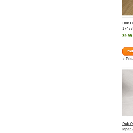
Dub O
174885
39,99
PRI
Pri
Dub Ox
lepeni