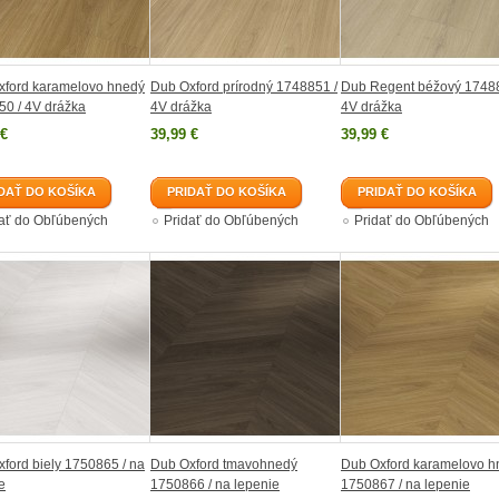
xford karamelovo hnedý
Dub Oxford prírodný 1748851 /
Dub Regent béžový 17488
0 / 4V drážka
4V drážka
4V drážka
 €
39,99 €
39,99 €
DAŤ DO KOŠÍKA
PRIDAŤ DO KOŠÍKA
PRIDAŤ DO KOŠÍKA
dať do Obľúbených
Pridať do Obľúbených
Pridať do Obľúbených
ford biely 1750865 / na
Dub Oxford tmavohnedý
Dub Oxford karamelovo h
e
1750866 / na lepenie
1750867 / na lepenie