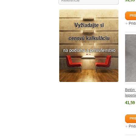
Referencie
PRI
Pri
Betón 
lepeni
41,59
PRI
Pri