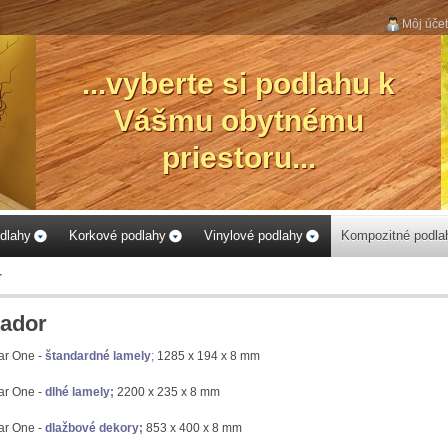
Môj účet
...vyberte si podlahu k
Vášmu obytnému
priestoru...
dlahy
Korkové podlahy
Vinylové podlahy
Kompozitné podla
r
ador
ar One -
štandardné lamely
;
1285 x 194 x 8 mm
r One -
dlhé lamely
;
2200 x 235 x 8 mm
r One -
dlažbové dekory;
853 x 400 x 8 mm