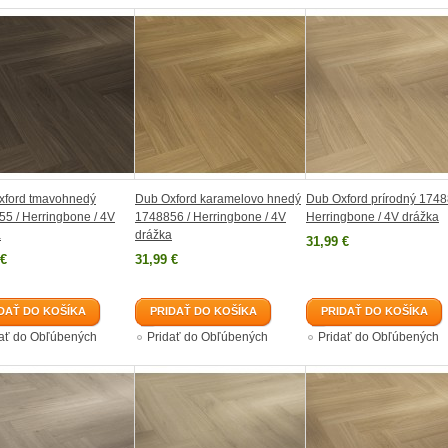
xford tmavohnedý
Dub Oxford karamelovo hnedý
Dub Oxford prírodný 1748
5 / Herringbone / 4V
1748856 / Herringbone / 4V
Herringbone / 4V drážka
a
drážka
31,99 €
 €
31,99 €
DAŤ DO KOŠÍKA
PRIDAŤ DO KOŠÍKA
PRIDAŤ DO KOŠÍKA
dať do Obľúbených
Pridať do Obľúbených
Pridať do Obľúbených