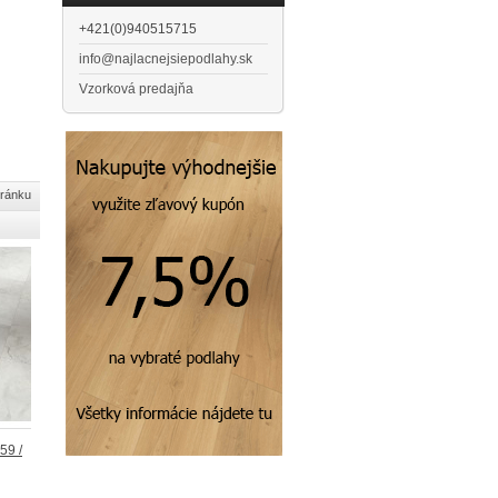
+421(0)940515715
info@najlacnejsiepodlahy.sk
Vzorková predajňa
tránku
59 /