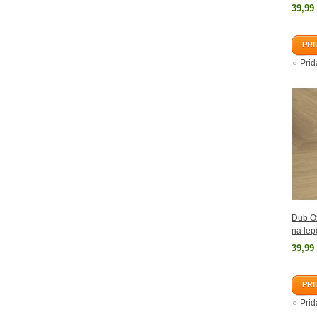
39,99
PRI
Pri
Dub Ox
na lep
39,99
PRI
Pri