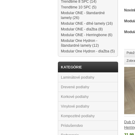
Trendtime 8 SPC
(14)
Trendtime 10 SPC
(5)
Novin
Modular ONE - štandardné
lamely
(26)
Modul
Modular ONE - dlhé lamely
(16)
Modular ONE - dlažba
(8)
Modul
Modular ONE - Herringbone
(6)
Modular One Hydron -
štandardné lamely
(12)
Modular One Hydron - dlažba
(5)
Polož
Zobra
KATEGÓRIE
Laminátové podlahy
Drevené podlahy
Korkové podlahy
Vinylové podlahy
Kompozitné podlahy
Dub Ox
Príslušenstvo
Herrin
31,99