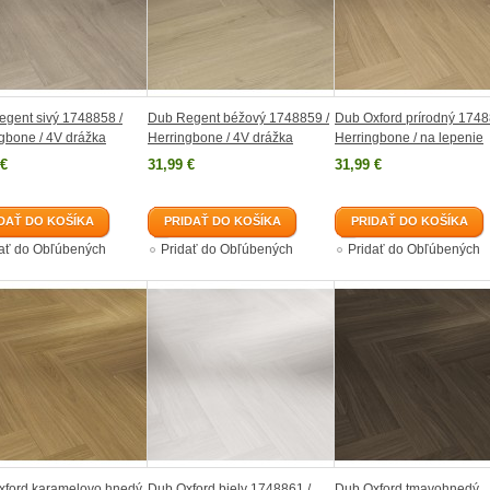
gent sivý 1748858 /
Dub Regent béžový 1748859 /
Dub Oxford prírodný 1748
gbone / 4V drážka
Herringbone / 4V drážka
Herringbone / na lepenie
 €
31,99 €
31,99 €
DAŤ DO KOŠÍKA
PRIDAŤ DO KOŠÍKA
PRIDAŤ DO KOŠÍKA
dať do Obľúbených
Pridať do Obľúbených
Pridať do Obľúbených
xford karamelovo hnedý
Dub Oxford biely 1748861 /
Dub Oxford tmavohnedý