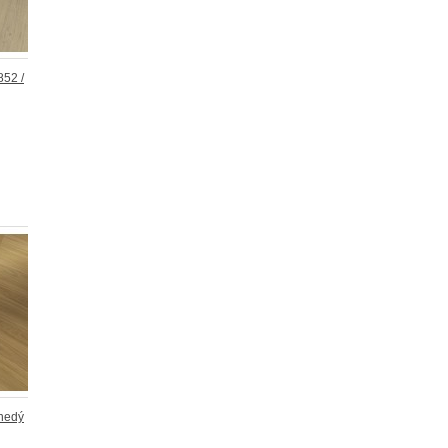
52 /
nedý