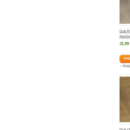
Dub Re
Herrin
31,99
PRI
Pri
Dub O