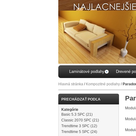
Laminátové podlahy
Drevené po
Hlavná stránka
/
Kompozitné podlahy
/
Parado
Par
PRECHÁDZAŤ PODĽA
Modul
Kategórie
Basic 5.3 SPC
(21)
Modula
Classic 2070 SPC
(21)
Trendtime 3 SPC
(12)
Modula
Trendtime 5 SPC
(24)