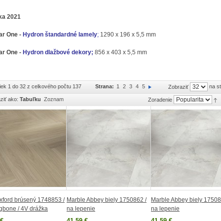
ka 2021
ar One -
Hydron
štandardné lamely
;
1290 x 196 x 5,5 mm
ar One -
Hydron
dlažbové dekory
;
856 x 403 x 5,5 mm
iek 1 do 32 z celkového počtu 137
Strana:
1
2
3
4
5
na s
Zobraziť
ziť ako:
Tabuľku
Zoznam
Zoradenie
ford brúsený 1748853 /
Marble Abbey biely 1750862 /
Marble Abbey biely 17508
gbone / 4V drážka
na lepenie
na lepenie
 €
41,59 €
41,59 €