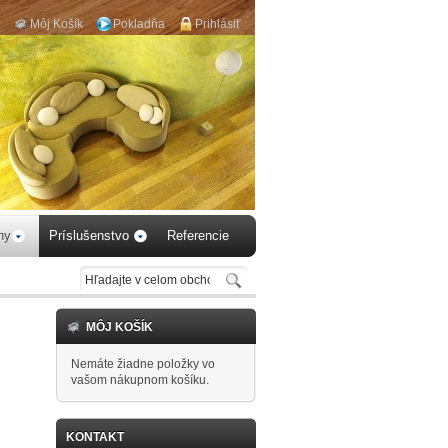
Môj Košík
Pokladňa
Prihlásiť
aby 
hy
Príslušenstvo
Referencie
MÔJ KOŠÍK
Nemáte žiadne položky vo
vašom nákupnom košíku.
KONTAKT