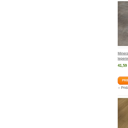
Minera
lepeni
41,59
PRI
Pri