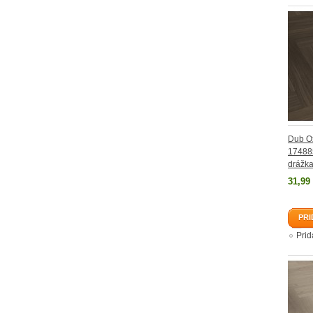
Dub O
174885
drážk
31,99
PRI
Pri