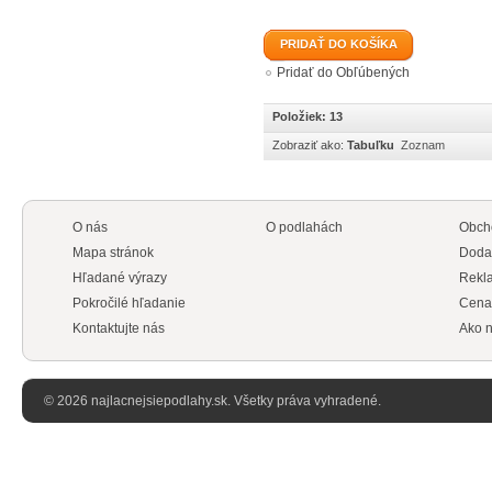
PRIDAŤ DO KOŠÍKA
Pridať do Obľúbených
Položiek: 13
Zobraziť ako:
Tabuľku
Zoznam
O nás
O podlahách
Obch
Mapa stránok
Doda
Hľadané výrazy
Rekl
Pokročilé hľadanie
Cena
Kontaktujte nás
Ako n
© 2026 najlacnejsiepodlahy.sk. Všetky práva vyhradené.