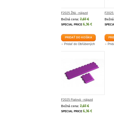
F2025 Žltá - nájazd
F2025 
7,07 €
Bežná cena:
Bežná
6,36 €
SPECIAL PRICE
SPECI
PRIDAŤ DO KOŠÍKA
PRI
Pridať do Obľúbených
Prid
F2025 Fialová - nájazd
7,07 €
Bežná cena:
6,36 €
SPECIAL PRICE