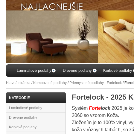
...vyb
Váš
Laminátové podlahy
Drevené podlahy
Korkové podlahy
Hlavná stránka
/
Kompozitné podlahy
/
Priemyselné podlahy - Fortelock
/
Forte
Fortelock - 2025 
KATEGÓRIE
Systém
Forte
lo
ck
2025 je ko
Laminátové podlahy
2060 so vzorom Koža.
Drevené podlahy
Zložením je to 100% vinyl, vy
Korkové podlahy
koža v rôznych farbách, so z