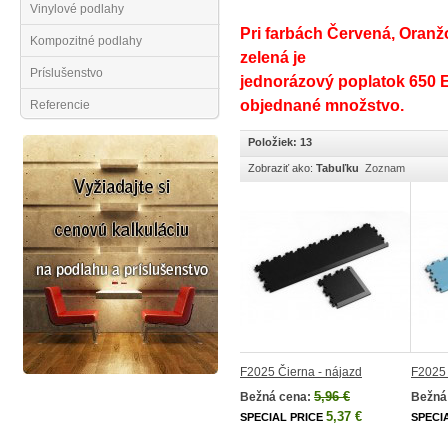
Vinylové podlahy
Pri farbách Červená, Oranžo
Kompozitné podlahy
zelená je
Príslušenstvo
jednorázový poplatok 650 
objednané množstvo.
Referencie
Položiek: 13
Zobraziť ako:
Tabuľku
Zoznam
F2025 Čierna - nájazd
F2025 
5,96 €
Bežná cena:
Bežná
5,37 €
SPECIAL PRICE
SPECI